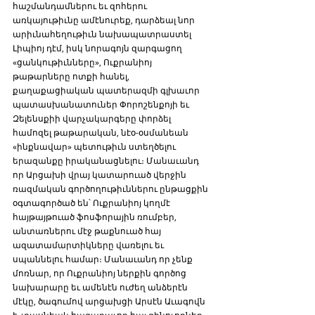
հաշմանդամներու եւ զոհերու 
առկայութիւնը ամէնուրեք, դարձեալ նոր 
արիւնահեղութիւն նախապատրաստել 
Լիպիոյ դէմ, իսկ նորագոյն զարգացող 
«ցանկութիւնները», Ուքրանիոյ 
թաթարները ոտքի հանել, 
քաղաքացիական պատերազմի գլխաւոր 
պատասխանատուներ Փորոշենքոյի եւ 
Զելենսքիի վարչակարգերը փորձել 
համոզել թաթարական, նէօ-օսմանեան 
«ինքնավար» պետութիւն ստեղծելու 
երազանքը իրականացնելու։ Մանաւանդ 
որ Արցախի վրայ կատարուած վերջին 
ռազմական գործողութիւններու ընթացքին 
օգտագործած են՝ Ուքրանիոյ կողմէ 
հայթայթուած ֆոսֆորային ռումբեր, 
անտառներու մէջ թաքնուած հայ 
ազատամարտիկները վառելու եւ 
սպաննելու համար։ Մանաւանդ որ չենք 
մոռնար, որ Ուքրանիոյ ներքին գործոց 
նախարարը եւ ամենէն ուժեղ անձերէն 
մէկը, ծագումով արցախցի Արսէն Աւագովն 