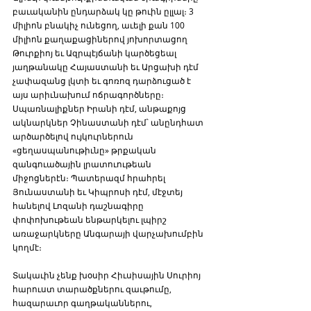
բաւականին ընդարձակ կը թուին ըլլալ։ 3 
միլիոն բնակիչ ունեցող, աւելի քան 100 
միլիոն քաղաքացիներով յոխորտացող 
Թուրքիոյ եւ Ազրպէյճանի կարծեցեալ 
յաղթանակը Հայաստանի եւ Արցախի դէմ 
չափազանց լկտի եւ գոռոզ դարձուցած է 
այս արիւնախում ոճրագործները։ 
Սպառնալիքներ Իրանի դէմ, անթաքոյց 
ակնարկներ Չինաստանի դէմ՝ անընդհատ 
արծարծելով ույկուրներուն 
«ցեղասպանութիւնը» թրքական 
զանգուածային լրատուութեան 
միջոցներէն։ Պատերազմ հրահրել 
Յունաստանի եւ Կիպրոսի դէմ, մէջտեյ 
հանելով Լոզանի դաշնագիրը 
փոփոխութեան ենթարկելու լպիրշ 
առաջարկները Անգարայի վարչախումբին 
կողմէ։ 
Տակաւին չենք խօսիր Հիւսիսային Սուրիոյ 
հարուստ տարածքներու զաւթումը, 
հազարաւոր գաղթականներու, 