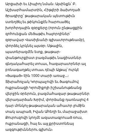
Արցախի եւ Լիպիոյ նման։ Այսինքն՝ Բ. 
Աշխարհամարտին, Հիթլէրի ձախողած 
ծրագիրը՝ թաթարական պետութիւն 
ստեղծել եւ թիկունքէն հարուածել 
խորհրդային զօրքերը (որուն ընթացքին 
զոհուեցան մեծաթիւ հայորդիներ՝ 
զօրավար Վասիլեանի գլխաւորութեամբ), 
փորձել կրկնել այսօր։ Սթալին, 
պատերազմէն ետք, թաթար-
փանթուրքիստ բազմաթիւ նացիստներ 
գնդակահարել տուաւ, հազարաւորներ ալ 
բռնագաղթել տուաւ դէպի Ալթայ՝ ուրկէ 
«ծագած» էին 1000 տարի առաջ…։ 
Տխրահռչակ Կորպաչովի եւ ծագումով 
ուքրանացի Կրոմիքոյի իշխանութեանց 
վերջին օրերուն, բազմահազար թաթարներ 
վերադարձան Խրիմ, փորձանք դառնալով 4 
դար մոնկոլ-թաթարական ահաւոր լուծին 
տակ ապրած, Իվան Ահեղի եւ մարաջախտ 
Քուրուզովի կողմէ ազատագրուած ռուս, 
ուքրանացի, հայ եւ այլ քրիստոնեայ 
ազգութիւններու գլխուն։