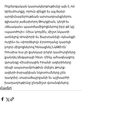
Ողբերգական կատակերգութիւնը այն է, որ 
Արեւմուտքը, որուն զէնքի եւ այլ ծանր 
արդիւնաբերութեան արտադրանքներու 
գլխաւոր յաճախորդ Թուրքիան, կեղծ եւ 
«ձեւական» պատժամիջոցներով իբր թէ կը 
«պատժուի»։ Միւս կողմէն, միշտ նկատի 
առնելով Վոսփորի եւ Տարտանելի «կեանքի 
ուղին» եւ «փորձելով» Էրտողանը կարելի 
բոլոր միջոցներով հեռացնել ՆԱԹՕ-էն՝ 
Ռուսիա եւս չի ցանկար բոլոր կամուրջները 
քանդել Անգարայի հետ։ Մինչ ահագնացող 
վտանգը Հիւսիսային Իրանի ազերիները 
դէպի ապստամբութիւն մղելու թուրք-
ազերի-իսրայէլեան նկրտումները չեն 
դադրիր, տարածաշրջանի եւ աշխարհի 
խաղաղութիւնը ընդմիշտ վտանգնելով։
Հայեր