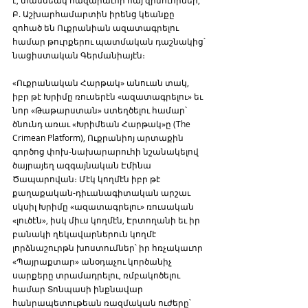
է, տասնեակ հազարաւոր հայ զինուորներ, 
Բ. Աշխարհամարտին իրենց կեանքը 
զոհած են Ուքրանիան ազատագրելու 
համար թուրքերու պատմական դաշնակից՝ 
նացիստական Գերմանիայէն։
«Ուքրանական Հարթակ» անուան տակ, 
իբր թէ Խրիմը ռուսերէն «ազատագրելու» եւ 
նոր «Թաթարստան» ստեղծելու համար՝ 
ծնունդ առաւ «Խրիմեան Հարթակ»ը (The 
Crimean Platform), Ուքրանիոյ արտաքին 
գործոց փոխ-նախարարուհի նշանակելով 
ծայրայեղ ազգայնական Էմինա 
Ծապարովան։ Մէկ կողմէն իբր թէ 
քաղաքական-դիւանագիտական արշաւ 
սկսիլ Խրիմը «ազատագրելու» ռուսական 
«լուծէն», իսկ միւս կողմէն, Էրտողանի եւ իր 
բանակի ղեկավարներուն կողմէ 
լորձնաշուրթն խոստումներ՝ իր հռչակաւոր 
«Պայրաքտար» անօդաչու կործանիչ 
սարքերը տրամադրելու, ռմբակոծելու 
համար Տոնպասի ինքնավար 
հանրապետութեան ռազմական ուժերը՝ 