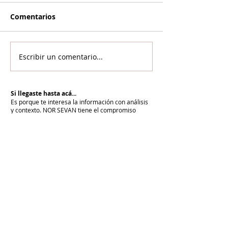
Comentarios
Escribir un comentario...
Si llegaste hasta acá...
Es porque te interesa la información con análisis
y contexto.
NOR SEVAN tiene el compromiso
desde hace más de 20 años de informar para la
paz y cuenta con vos para renovarlo cada día.
Unite a NOR SEVAN
eNTRADAS MÁS RECIENTES
La armenidad junto a Su Santidad
Karekín II y en defensa de la Iglesia
Apostólica Armenia