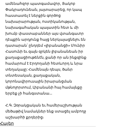
ամենահզոր պատգամավոր, Յակոբ 
Փակրադունեան, յայտարարեց, որ կապ 
հաստատել է ներքին գործոց 
նախարարության, ոստիկանության, 
նախագահական պալատին հետ և մի 
խումբ փաստաբաններ այս վտանգաւոր 
դէպքին արդյունք հայց ներկայացնելու են 
դատարան՝ ընդդեմ «լիբանանցի» Մունիր 
Հասունի եւ զայն զրկեն լիբանանեան իր 
քաղաքացիութենէն, քանի որ ան ինքզինք 
համարում է Էրդողանի հետևորդ և նրա 
տեղակալը: Համենայն դեպս, ծանր 
տնտեսական, քաղաքական, 
կորոնավիրուսային իրարանցման 
մթնոլորտում, Լիբանանի հայ համայնքը 
երբեք չի հանգստանա… 
Հ.Գ. Զօրակցական եւ համերաշխության 
մեծաթիվ նամակներ ենք ստացել ամբողջ 
աշխարհի քրդերից։ 
Հայեր