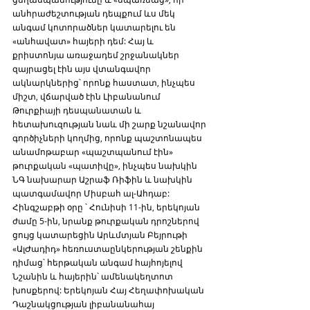
անհրաժեշտության դեպքում ևս մեկ 
անգամ կոտորածներ կատարելու են 
«անհավատ» հայերի դեմ: Հայ և 
քրիստոնյա առաջադեմ շրջանակներ 
զայրացել էին այս վտանգավոր 
ակնարկներից՝ որոնք հաստատ, ինչպես 
միշտ, վճարված էին Լիբանանում 
Թուրքիայի դեսպանատան և 
հետախուզության նաև մի շարք նշանավոր 
գործիչների կողմից, որոնք պաշտոնապես 
անամոթաբար «պաշտպանում էին» 
թուրքական «պատիվը», ինչպես նախկին 
ՆԳ նախարար Աշրաֆ Ռիֆին և նախկին 
պատգամավոր Միսբահ ալ-Ահդաբ: 
Հինգշաբթի օրը ՝ Հունիսի 11-ին, երեկոյան 
ժամը 5-ին, նրանք թուրքական դրոշներով 
ցույց կատարեցին Արևմտյան Բեյրութի 
«ԱլԺադիդ» հեռուստաընկերության շենքին 
դիմաց՝ հերթական անգամ հայհոյելով 
Նշանին և հայերին՝ ամենակեղտոտ 
խոսքերով: Երեկոյան Հայ Հեղափոխական 
Դաշնակցության լիբանանահայ 