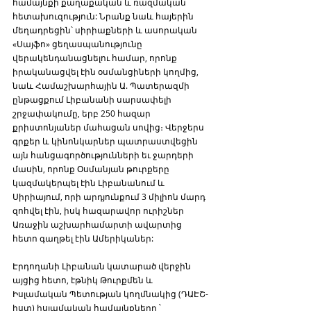
համայնքի քաղաքական և ռազմական 
հետախուզություն: Նրանք նաև հայերին 
մեղադրեցին՝ սիրիաքների և ասորական 
«Սայֆո» ցեղասպանությունը 
վերակենդանացնելու համար, որոնք 
իրականացվել էին օսմանցիների կողմից, 
նաև Համաշխարհային Ա. Պատերազմի 
ընթացքում Լիբանանի սարսափելի 
շրջափակումը, երբ 250 հազար 
քրիստոնյաներ մահացան սովից։ Վերջերս 
գրքեր և կինոնկարներ պատրաստվեցին 
այն հանցագործությունների եւ ջարդերի 
մասին, որոնք Օսմանյան թուրքերը 
կազմակերպել էին Լիբանանում և 
Սիրիայում, որի արդյունքում 3 միլիոն մարդ 
զոհվել էին, իսկ հազարավոր ուրիշներ 
Առաջին աշխարհամարտի ավարտից 
հետո գաղթել էին Ամերիկաներ: 
Էրդողանի Լիբանան կատարած վերջին 
այցից հետո, էթնիկ Թուրքմեն և 
Իսլամական Պետության կողմնակից (ԴԱԷՇ-
իստ) իսլամական համայնքները ՝ 