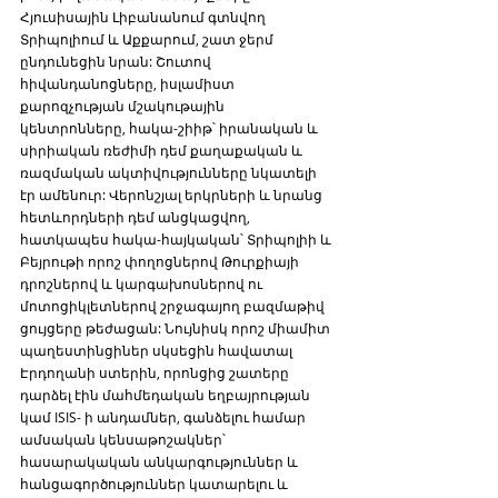
Հյուսիսային Լիբանանում գտնվող 
Տրիպոլիում և Աքքարում, շատ ջերմ 
ընդունեցին նրան: Շուտով 
հիվանդանոցները, իսլամիստ 
քարոզչության մշակութային 
կենտրոնները, հակա-շիիթ՝ իրանական և 
սիրիական ռեժիմի դեմ քաղաքական և 
ռազմական ակտիվությունները նկատելի 
էր ամենուր: Վերոնշյալ երկրների և նրանց 
հետևորդների դեմ անցկացվող, 
հատկապես հակա-հայկական՝ Տրիպոլիի և 
Բեյրութի որոշ փողոցներով Թուրքիայի 
դրոշներով և կարգախոսներով ու 
մոտոցիկլետներով շրջագայող բազմաթիվ 
ցույցերը թեժացան: Նույնիսկ որոշ միամիտ 
պաղեստինցիներ սկսեցին հավատալ 
Էրդողանի ստերին, որոնցից շատերը 
դարձել էին մահմեդական եղբայրության 
կամ ISIS- ի անդամներ, գանձելու համար 
ամսական կենսաթոշակներ՝ 
հասարակական անկարգություններ և 
հանցագործություններ կատարելու և 