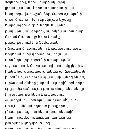
Ֆեյսբուքով, որում հարձակվելով 
լիբանանահայ հեռուստատեսության 
հաղորդավար Նշան Տեր-Հարությունյանի 
վրա: Հունիսի 10-ի երեկոյան Նշանը 
հարցազրույց էր ունեցել հայտնի 
քաղաքական գործիչ, նախկին նախարար 
Ուիամ Ուահապի հետ: Նրանք 
քննադատում էին Օսմանյան 
ոճրագործությունները Լիբանանում նաև 
Էրդողանը, որ վերածվում էր շատ 
վտանգավոր գործոնի արաբական 
աշխարհում: Հեռուստադիտողի մը լկտի եւ 
հակահայ ցեղապաշտական արձագանգին  
ի տես՝ Նշանի բուռն պատասխանից հետո, 
արձագանգները շարունակվեցին երկրորդ 
օրը…։ Այս «անհայտ» թուրք «հայրենասերը» 
(որ ասաց, թե ինքը Լիբանանում 
«Մարդինլի» միության նախագահն է) ոչ 
միայն ամենակեղտոտ խոսքերով 
քննադատեց հայ հեռուստատեսային 
հաղորդավարը, այլև արդարացրեց 
թուրքերի կողմից Հայոց 
ցեղասպանությունը և «սպառնաց», որ 