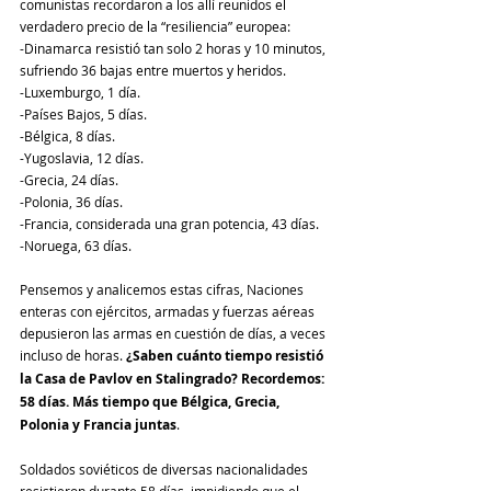
comunistas recordaron a los allí reunidos el 
verdadero precio de la “resiliencia” europea:
-Dinamarca resistió tan solo 2 horas y 10 minutos, 
sufriendo 36 bajas entre muertos y heridos.
-Luxemburgo, 1 día.
-Países Bajos, 5 días.
-Bélgica, 8 días.
-Yugoslavia, 12 días.
-Grecia, 24 días.
-Polonia, 36 días.
-Francia, considerada una gran potencia, 43 días.
-Noruega, 63 días.
Pensemos y analicemos estas cifras, Naciones 
enteras con ejércitos, armadas y fuerzas aéreas 
depusieron las armas en cuestión de días, a veces 
incluso de horas. 
¿Saben cuánto tiempo resistió 
la Casa de Pavlov en Stalingrado? Recordemos: 
58 días. Más tiempo que Bélgica, Grecia, 
Polonia y Francia juntas
.
Soldados soviéticos de diversas nacionalidades 
resistieron durante 58 días, impidiendo que el 