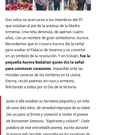
Dos niños se acercaron a los miembros del PC 
que estaban al pie de la estatua de la Madre 
Armenia. Una niña diminuta, de apenas cuatro 
años, con un nombre de gran simbolismo: Aurora. 
Recordemos que el crucero Aurora dio la señal 
para asaltar el Palacio de Invierno y se convirtió 
en un símbolo de la revolución. Y en Ereván, 
fue la 
pequeña Aurora Badalian quien dio la señal 
para conmover corazones
. Impasible ante las 
miradas severas de los hombres en la Llama 
Eterna, recitó poemas en ruso y armenio, 
felicitando a todos por el Día de la Victoria.
Junto a ella estaban su hermana pequeña y un niño 
de unos diez años, de seriedad impropia de su edad. 
Dio un paso al frente y comenzó a recitar el poema 
de Konstantin Simonov, "Espérame y volveré". Cada 
palabra de este entrañable poema, escrito durante 
la guerra más terrible, resonaba en los escalones de 