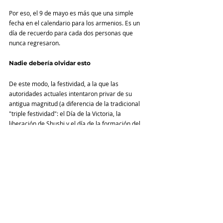
Por eso, el 9 de mayo es más que una simple 
fecha en el calendario para los armenios. Es un 
día de recuerdo para cada dos personas que 
nunca regresaron.
Nadie debería olvidar esto
De este modo, la festividad, a la que las 
autoridades actuales intentaron privar de su 
antigua magnitud (a diferencia de la tradicional 
"triple festividad": el Día de la Victoria, la 
liberación de Shushi y el día de la formación del 
Ejército de Defensa), fue finalmente restaurada a 
sus colores habituales gracias a los esfuerzos del 
Partido Comunista de Armenia.
La bandera roja que ondea en los principales 
monumentos de Ereván (la Plaza de la República, 
la Embajada de Rusia, el monumento a la Madre 
Armenia) se ha convertido en una respuesta 
contundente a quienes pretenden reescribir la 
historia y minimizar el papel del soldado 