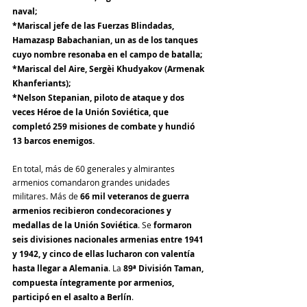
naval;
*Mariscal jefe de las Fuerzas Blindadas, 
Hamazasp Babachanian, un as de los tanques 
cuyo nombre resonaba en el campo de batalla;
*Mariscal del Aire, Sergèi Khudyakov (Armenak 
Khanferiants);
*Nelson Stepanian, piloto de ataque y dos 
veces Héroe de la Unión Soviética, que 
completó 259 misiones de combate y hundió 
13 barcos enemigos.
En total, más de 60 generales y almirantes 
armenios comandaron grandes unidades 
militares. Más de 
66 mil veteranos de guerra 
armenios recibieron condecoraciones y 
medallas de la Unión Soviética
. Se 
formaron 
seis divisiones nacionales armenias entre 1941 
y 1942, y cinco de ellas lucharon con valentía 
hasta llegar a Alemania
. La 
89ª División Taman, 
compuesta íntegramente por armenios, 
participó en el asalto a Berlín
.