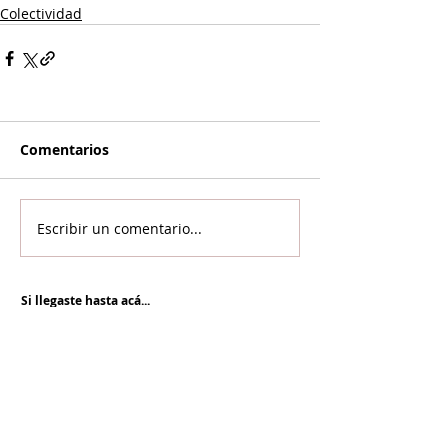
Colectividad
Comentarios
Escribir un comentario...
Si llegaste hasta acá...
Es porque te interesa la información con análisis
y contexto.
NOR SEVAN tiene el compromiso
desde hace más de 20 años de informar para la
paz y cuenta con vos para renovarlo cada día.
Unite a NOR SEVAN
eNTRADAS MÁS RECIENTES