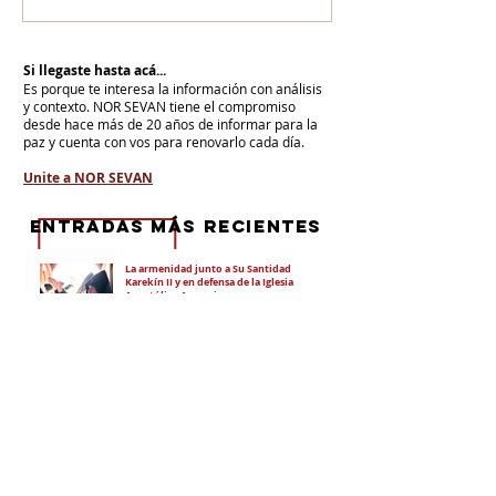
Si llegaste hasta acá...
Es porque te interesa la información con análisis
y contexto.
NOR SEVAN tiene el compromiso
desde hace más de 20 años de informar para la
paz y cuenta con vos para renovarlo cada día.
Unite a NOR SEVAN
eNTRADAS MÁS RECIENTES
La armenidad junto a Su Santidad
Karekín II y en defensa de la Iglesia
Apostólica Armenia
"Hoy es un día de vergüenza nacional"
En todo el mundo, la mayoría de los
armenios rechaza el nuevo ataque del