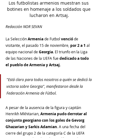
Los futbolistas armenios muestran sus 
botines en homenaje a los soldados que 
lucharon en Artsaj.
Redacción NOR SEVAN
La Selección 
Armenia 
de Futbol 
venció 
de 
visitante, el pasado 15 de noviembre, 
por 2 a 1
 al 
equipo nacional de 
Georgia
. El triunfo en la Liga 
de las Naciones de la UEFA fue 
dedicado a todo 
el pueblo de Armenia y Artsaj.
"Está claro para todos nosotros a quién se dedicó la 
victoria sobre Georgia", manifestaron desde la 
Federación Armenia de Fútbol.
A pesar de la ausencia de la figura y capitán 
Henrikh Mkhitarian, 
Armenia pudo derrotar al 
conjunto georgiano con los goles de Gevorg 
Ghazarian y Sarkis Adamian
. A una fecha del 
cierre del grupo 2 de la categoría C de la 
UEFA 