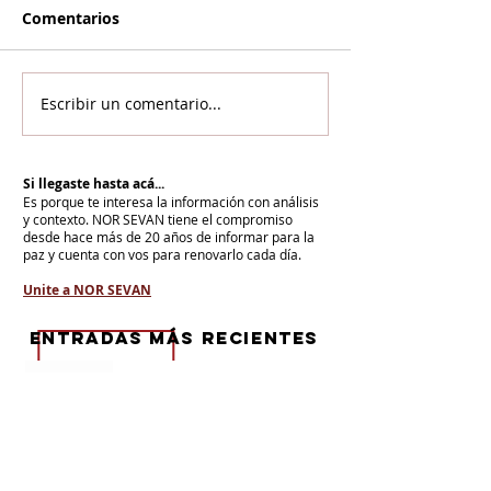
Comentarios
Escribir un comentario...
Si llegaste hasta acá...
Es porque te interesa la información con análisis
y contexto.
NOR SEVAN tiene el compromiso
desde hace más de 20 años de informar para la
paz y cuenta con vos para renovarlo cada día.
Unite a NOR SEVAN
eNTRADAS MÁS RECIENTES
La armenidad junto a Su Santidad
Karekín II y en defensa de la Iglesia
Apostólica Armenia
"Hoy es un día de vergüenza nacional"