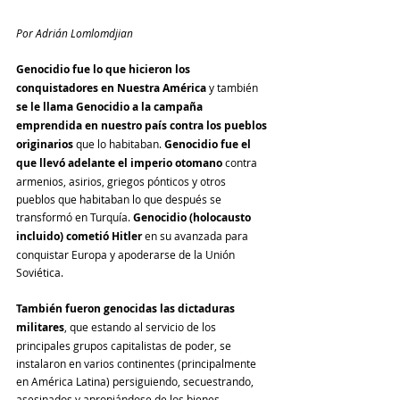
Por Adrián Lomlomdjian
Genocidio fue lo que hicieron los 
conquistadores en Nuestra América
 y también 
se le llama Genocidio a la campaña 
emprendida en nuestro país contra los pueblos 
originarios
 que lo habitaban. 
Genocidio fue el 
que llevó adelante el imperio otomano
 contra 
armenios, asirios, griegos pónticos y otros 
pueblos que habitaban lo que después se 
transformó en Turquía. 
Genocidio (holocausto 
incluido) cometió Hitler
 en su avanzada para 
conquistar Europa y apoderarse de la Unión 
Soviética.
También fueron genocidas las dictaduras 
militares
, que estando al servicio de los 
principales grupos capitalistas de poder, se 
instalaron en varios continentes (principalmente 
en América Latina) persiguiendo, secuestrando, 
asesinados y apropiándose de los bienes 