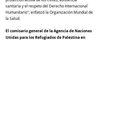
sanitaria y el respeto del Derecho Internacional 
Humanitario", enfatizó la Organización Mundial de 
la Salud.
El comisario general de la Agencia de Naciones 
Unidas para los Refugiados de Palestina en 
Oriente Próximo (UNRWA) denunció a Israel
por utilizar el combustible como arma de guerra. 
Philippe Lazzarini, advirtió que las operaciones de 
la institución que preside en la Franja de Gaza 
están al borde del colapso como consecuencia de 
la persistente agresión israelí. 
Cincuenta centros 
de la UNRWA fueron destruidos por la aviación 
israelí
. Según Lazzarini, la población de Gaza 
sufre una situación humanitaria y sanitaria 
catastrófica con más de un millón y medio de 
personas desplazadas de sus hogares e "
Israel 
las priva de suministros de alimentos, agua, 
medicinas, electricidad y combustible, en 
medio de intenso bombardeo
".