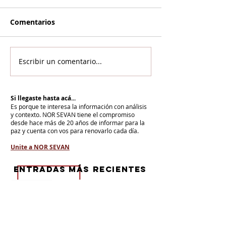
Comentarios
Escribir un comentario...
Si llegaste hasta acá...
Es porque te interesa la información con análisis
y contexto.
NOR SEVAN tiene el compromiso
desde hace más de 20 años de informar para la
paz y cuenta con vos para renovarlo cada día.
Unite a NOR SEVAN
eNTRADAS MÁS RECIENTES
En todo el mundo, la mayoría de los
armenios rechaza el nuevo ataque del
gobierno de Pashinian contra Su
Santidad y la Iglesia Apostólica Armenia