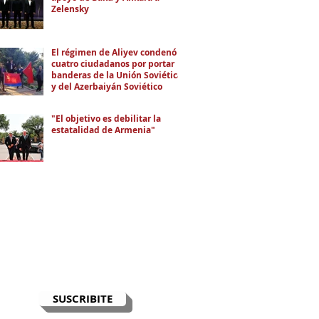
Zelensky
El régimen de Aliyev condenó a
cuatro ciudadanos por portar
banderas de la Unión Soviética
y del Azerbaiyán Soviético
"El objetivo es debilitar la
estatalidad de Armenia"
RECIBÍ EL NEWSLETTER
Te escribimos correos una vez por
semana para informarte sobre las
noticias de la comunidad, Armenia
y el Cáucaso con contexto y
análisis.
SUSCRIBITE