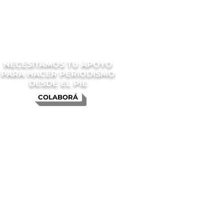
NECESITAMOS TU APOYO
PARA HACER PERIODISMO
DESDE EL PIE
COLABORÁ