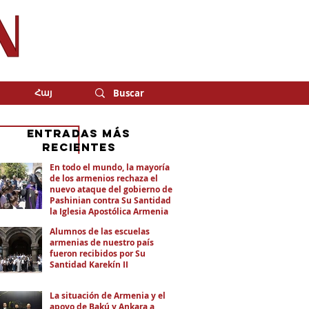
Հայ
eNTRADAS MÁS
RECIENTES
En todo el mundo, la mayoría
de los armenios rechaza el
nuevo ataque del gobierno de
Pashinian contra Su Santidad y
la Iglesia Apostólica Armenia
Alumnos de las escuelas
armenias de nuestro país
fueron recibidos por Su
Santidad Karekín II
La situación de Armenia y el
apoyo de Bakú y Ankara a