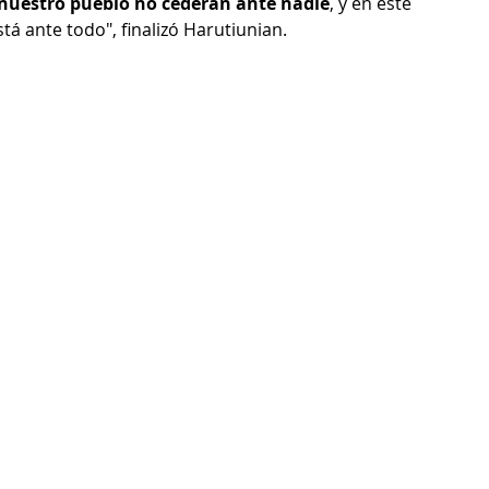
 nuestro pueblo no cederán ante nadie
, y en este 
á ante todo", finalizó Harutiunian.