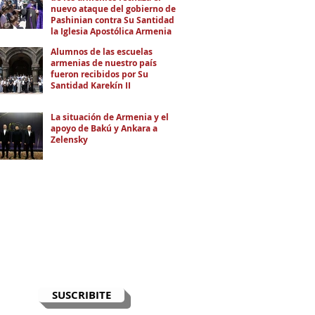
nuevo ataque del gobierno de
Pashinian contra Su Santidad y
la Iglesia Apostólica Armenia
Alumnos de las escuelas
armenias de nuestro país
fueron recibidos por Su
Santidad Karekín II
La situación de Armenia y el
apoyo de Bakú y Ankara a
Zelensky
RECIBÍ EL NEWSLETTER
Te escribimos correos una vez por
semana para informarte sobre las
noticias de la comunidad, Armenia
y el Cáucaso con contexto y
análisis.
SUSCRIBITE