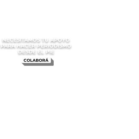
NECESITAMOS TU APOYO
PARA HACER PERIODISMO
DESDE EL PIE
COLABORÁ