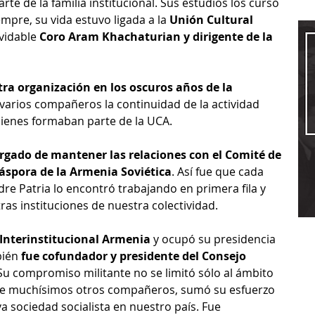
e de la familia institucional. Sus estudios los cursó 
empre, su vida estuvo ligada a la 
Unión Cultural 
vidable 
Coro Aram Khachaturian y dirigente de la 
ra organización en los oscuros años de la 
 varios compañeros la continuidad de la actividad 
quienes formaban parte de la UCA. 
rgado de mantener las relaciones con el Comité de 
iáspora de la Armenia Soviética
. Así fue que cada 
re Patria lo encontró trabajando en primera fila y 
s instituciones de nuestra colectividad. 
Interinstitucional Armenia
 y ocupó su presidencia 
ién 
fue cofundador y presidente del Consejo 
 Su compromiso militante no se limitó sólo al ámbito 
que muchísimos otros compañeros, sumó su esfuerzo 
a sociedad socialista en nuestro país. Fue 