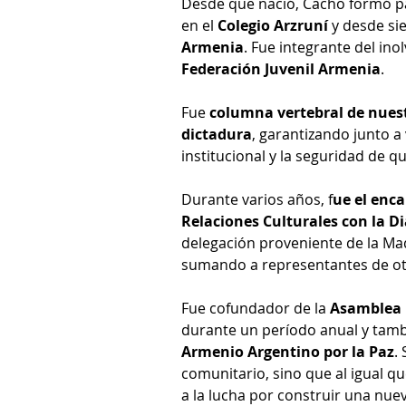
Desde que nació, Cacho formó part
en el 
Colegio Arzruní
 y desde si
Armenia
. Fue integrante del inol
Federación Juvenil Armenia
.
Fue 
columna vertebral de nuest
dictadura
, garantizando junto a
institucional y la seguridad de 
Durante varios años, f
ue el enca
Relaciones Culturales con la D
delegación proveniente de la Mad
sumando a representantes de otra
Fue cofundador de la 
Asamblea 
durante un período anual y tamb
Armenio Argentino por la Paz
.
comunitario, sino que al igual 
a la lucha por construir una nuev