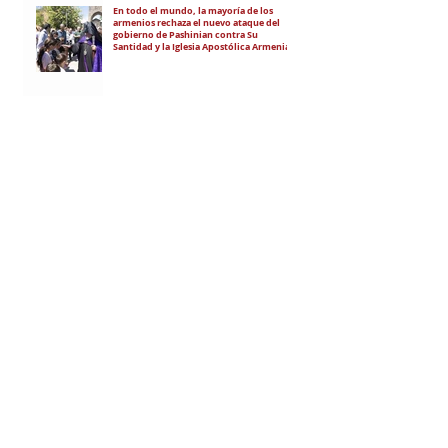
En todo el mundo, la mayoría de los
armenios rechaza el nuevo ataque del
gobierno de Pashinian contra Su
Santidad y la Iglesia Apostólica Armenia
Alumnos de las escuelas armenias de
nuestro país fueron recibidos por Su
Santidad Karekín II
La situación de Armenia y el apoyo de
Bakú y Ankara a Zelensky
RECIBÍ EL NEWSLETTER
Te escribimos correos una vez por
semana para informarte sobre las
noticias de la comunidad, Armenia
y el Cáucaso con contexto y
análisis.