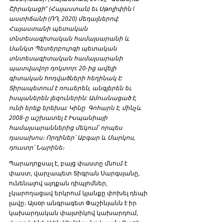
Շիրակացի" (Հայաստան) եւ Սթոլիփին I 
աստիճանի (ՌԴ, 2020) մեդալներով: 
Հայաստանի պետական 
տնտեսագիտական համալսարանի և 
Սանկտ Պետերբուրգի պետական 
տնտեսագիտական համալսարանի 
պատվավոր դոկտոր: 20-ից ավելի 
գիտական հոդվածների հեղինակ է: 
Տիրապետում է ռուսերեն, անգլերեն եւ 
իսպաներեն լեզուներին: Ամուսնացած է, 
ունի երեք երեխա: Կինը  Գոհարն է, մինչև 
2008-ը աշխատել է Իսպանիայի 
համալսարաններից մեկում՝ որպես 
դասախոս։ Որդիներ՝ Աբգար և Մարկոս, 
դուստր՝ Նարինե։
Պարադոքսալ է, բայց փաստը մնում է 
փաստ, վարչապետ Տիգրան Սարգսյանը, 
ունենալով այդքան դիպլոմներ, 
չկարողացավ երկրում կյանքը փոխել դեպի 
լավը։ Այսօր անգրագետ Փաշինյանն է իր 
կախարդական փայտիկով կախարդում, 