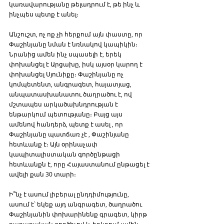
կառավարությանը թելադրում է, թե ինչ և 
ինչպես պետք է անել։ 
Անշուշտ, ոչ ոք չի հերքում այն փաստը, որ 
Փաշինյանը նման է նռնակով կապիկին։ 
Նրանից ամեն ինչ սպասելի է, երեկ 
փոխանցել է Արցախը, իսկ այսօր կարող է 
փոխանցել Սյունիքը։ Փաշինյանը ոչ  
կոմպետենտ, անգրագետ, հայատյաց, 
անպատասխանատու ծաղրածու է, ով 
մշտապես արկածախնդրության է 
ենթարկում պետությանը։ Բայց այս 
ամենով հանդերձ, պետք է ասել , որ 
Փաշինյանը պատճառ չէ , Փաշինյանը 
հետևանք է։ Այն օրինաչափ 
կապիտալիստական գործընթացի 
հետևանքն է, որը Հայաստանում ընթացել է 
ավելի քան 30 տարի։ 
Ի՞նչ է ասում լիբերալ ընդդիմությունը, 
ասում է՝ եկեք այդ անգրագետ, ծաղրածու 
Փաշինյանին փոխարինենք գրագետ, կիրթ 
քաղաքական գործիչով և երկրում ամեն 