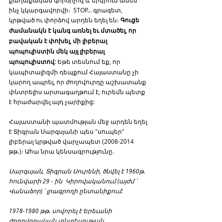
ինչ կկարգավորվի։  STOP... գրագետ, 
կրթված ու փորձով արդեն եղել են։ 
Գուցե 
ժամանակն է կանգ առնել եւ մտածել, որ 
բավական է փոխել, մի լիբերալ 
պոպուլիստին մեկ այլ լիբերալ 
պոպուլիստով: 
Եթե տեսնում եք, որ 
կապիտալիզմի դեպքում Հայաստանը չի 
կարող ապրել, որ ժողովուրդը աշխատանք 
փնտրելիս արտագաղթում է, ուրեմն պետք 
է հրաժարվել այդ չարիքից: 
Հայաստանի պատմության մեջ արդեն եղել 
է Տիգրան Սարգսյանի պես "սուպեր" 
լիբերալ կրթված վարչապետ (2008-2014 
թթ.)։ Ահա նրա կենսագրությունը.
Սարգսյան, Տիգրան Սուրենի, ծնվել է 1960թ. 
հունվարի 29 - ին  Կիրովականում (այժմ ՝  
Վանաձոր) ՝ լրագրողի ընտանիքում:
1978-1980 թթ. սովորել է Երեւանի 
ժողովրդական տնտեսության 