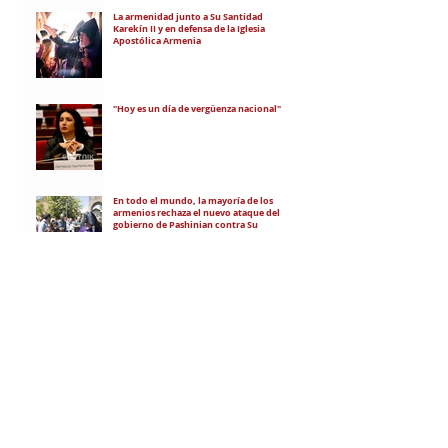
La armenidad junto a Su Santidad
Karekín II y en defensa de la Iglesia
Apostólica Armenia
"Hoy es un día de vergüenza nacional"
En todo el mundo, la mayoría de los
armenios rechaza el nuevo ataque del
gobierno de Pashinian contra Su
Santidad y la Iglesia Apostólica Armenia
Alumnos de las escuelas armenias de
nuestro país fueron recibidos por Su
Santidad Karekín II
La situación de Armenia y el apoyo de
Bakú y Ankara a Zelensky