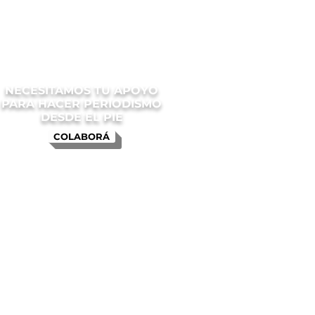
NECESITAMOS TU APOYO
PARA HACER PERIODISMO
DESDE EL PIE
COLABORÁ