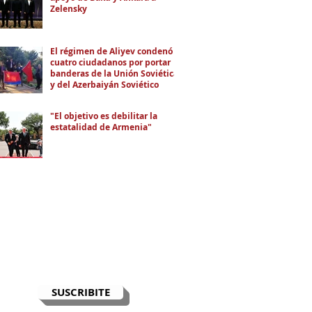
Zelensky
El régimen de Aliyev condenó a
cuatro ciudadanos por portar
banderas de la Unión Soviética
y del Azerbaiyán Soviético
"El objetivo es debilitar la
estatalidad de Armenia"
RECIBÍ EL NEWSLETTER
Te escribimos correos una vez por
semana para informarte sobre las
noticias de la comunidad, Armenia
y el Cáucaso con contexto y
análisis.
SUSCRIBITE