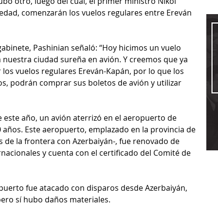
ubo otro, luego del cual, el primer ministro Nikol 
vedad, comenzarán los vuelos regulares entre Ereván 
 gabinete, Pashinian señaló: “Hoy hicimos un vuelo 
a nuestra ciudad sureña en avión. Y creemos que ya 
los vuelos regulares Ereván-Kapán, por lo que los 
, podrán comprar sus boletos de avión y utilizar 
 este año, un avión aterrizó en el aeropuerto de 
 años. Este aeropuerto, emplazado en la provincia de 
s de la frontera con Azerbaiyán-, fue renovado de 
nacionales y cuenta con el certificado del Comité de 
opuerto fue atacado con disparos desde Azerbaiyán, 
pero sí hubo daños materiales.