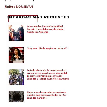
Unite a NOR SEVAN
eNTRADAS MÁS RECIENTES
La armenidad junto a Su Santidad
Karekín II y en defensa de la Iglesia
Apostólica Armenia
"Hoy es un día de vergüenza nacional"
En todo el mundo, la mayoría de los
armenios rechaza el nuevo ataque del
gobierno de Pashinian contra Su
Santidad y la Iglesia Apostólica Armenia
Alumnos de las escuelas armenias de
nuestro país fueron recibidos por Su
Santidad Karekín II