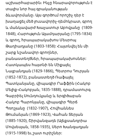
աշխարհաբարին։ Ինչը հնարավորություն է 
տալիս նոր հայ գրականության 
ձևավորմանը։ Այս գործում որոշիչ դեր է 
խաղացել մեծ լուսավորիչ-դեմոկրատ, գրող 
և մանկավարժ Խաչատուր Աբովյանը  (1809-
1848), Հարություն Ալամդարյանը (1795-1834) 
և գրող, հրապարակախոս Մեսրոպ 
Թաղիադյանը (1803-1858): Հայտնվել են մի 
շարք նշանավոր գրողներ, 
բանաստեղծներ, հրապարակախոսներ: 
Հատկապես հայտնի են Միքայել 
Նալբանդյան (1829-1866), Պետրոս Դուրյան 
(1852-1872), բանաստեղծ Ռաֆայել 
Պատկանյանը, վիպագիր Րաֆֆին (Հակոբ 
Մելիք-Հակոբյան, 1835-1888), դրամատուրգ 
Գաբրիել Սունդուկյանը և երգիծաբան 
Հակոբ Պարոնյանը, վիպագիր Պերճ 
Պռոշյանը  (1832-1907), Հովհաննես 
Թումանյան (1869-1923), Վահան Տերյան 
(1885-1920), Շիրվանզադե (Ալեքսանդրիա  
Մովսեսյան, 1858-1935), Սերո Խանզադյան 
(1915-1998) եւ շատ ուրիշներ: 