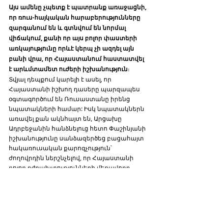
Այս ամենը չպետք է պատրանք առաջացնի, 
որ ռուս-հայկական հարաբերությունները 
զարգանում են և գտնվում են նորմալ 
վիճակում, քանի որ այս բոլոր փաստերի 
առկայությունը որևէ կերպ չի ազդել այն 
բանի վրա, որ Հայաստանում հաստատվել 
է արևմտամետ ուժերի իշխանություն
։ 
Տվյալ դեպքում կարելի է ասել, որ 
Հայաստանի իշխող դասերը պարզապես 
օգտագործում են Ռուսաստանը իրենց 
նպատակների համար: Իսկ նպատակներն 
առավել քան ակնհայտ են, Արցախը 
Ադրբեջանին հանձնելուց հետո Փաշինյանի 
իշխանությունը սանձազերծեց բացահայտ 
հակառուսական քարոզչություն՝ 
ժողովրդին ներշնչելով, որ Հայաստանի 
բոլոր դժբախտությունների մեղավորը 
Ռուսաստանն է, և հետեւաբար պետք է 
փակել ռուսական ռազմաբազաները և 
անդամակցել ՆԱՏՕ-ին և ԵՄ-ին:
Հայեր