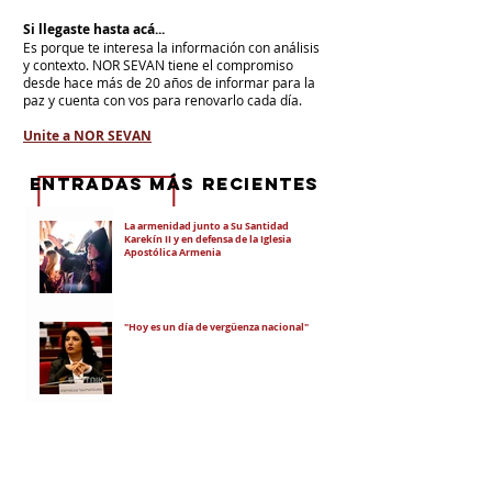
Si llegaste hasta acá...
Es porque te interesa la información con análisis
y contexto.
NOR SEVAN tiene el compromiso
desde hace más de 20 años de informar para la
paz y cuenta con vos para renovarlo cada día.
Unite a NOR SEVAN
eNTRADAS MÁS RECIENTES
La armenidad junto a Su Santidad
Karekín II y en defensa de la Iglesia
Apostólica Armenia
"Hoy es un día de vergüenza nacional"
En todo el mundo, la mayoría de los
armenios rechaza el nuevo ataque del
gobierno de Pashinian contra Su
Santidad y la Iglesia Apostólica Armenia