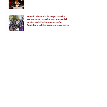
En todo el mundo, la mayoría de los
armenios rechaza el nuevo ataque del
gobierno de Pashinian contra Su
Santidad y la Iglesia Apostólica Armenia
Alumnos de las escuelas armenias de
nuestro país fueron recibidos por Su
Santidad Karekín II
La situación de Armenia y el apoyo de
Bakú y Ankara a Zelensky
RECIBÍ EL NEWSLETTER
Te escribimos correos una vez por
semana para informarte sobre las