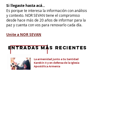
Si llegaste hasta acá...
Es porque te interesa la información con análisis
y contexto.
NOR SEVAN tiene el compromiso
desde hace más de 20 años de informar para la
paz y cuenta con vos para renovarlo cada día.
Unite a NOR SEVAN
eNTRADAS MÁS RECIENTES
La armenidad junto a Su Santidad
Karekín II y en defensa de la Iglesia
Apostólica Armenia
"Hoy es un día de vergüenza nacional"
En todo el mundo, la mayoría de los
armenios rechaza el nuevo ataque del
gobierno de Pashinian contra Su
Santidad y la Iglesia Apostólica Armenia