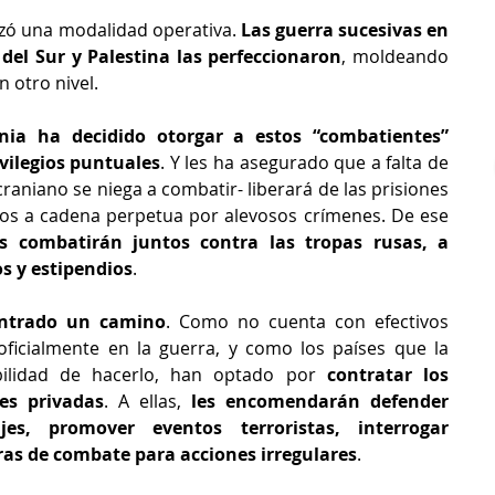
izó una modalidad operativa. 
Las guerra sucesivas en 
 del Sur y Palestina las perfeccionaron
, moldeando 
 otro nivel.
nia ha decidido otorgar a estos “combatientes” 
ivilegios puntuales
. Y les ha asegurado que a falta de 
craniano se niega a combatir- liberará de las prisiones 
os a cadena perpetua por alevosos crímenes. De ese 
s combatirán juntos contra las tropas rusas, a 
os y estipendios
.
ntrado un camino
. Como no cuenta con efectivos 
ficialmente en la guerra, y como los países que la 
bilidad de hacerlo, han optado por 
contratar los 
es privadas
. A ellas, 
les encomendarán defender 
jes, promover eventos terroristas, interrogar 
ras de combate para acciones irregulares
.