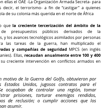
con ellas el OAE -La Organización Armada Secreta- para 
s decir, el terrorismo- a fin de “castigar” a quienes 
ola de su colonia más querida en el norte de África
o que 
la creciente tercerización del ámbito de la 
de presupuestos públicos derivados de la 
os, y los avances tecnológicos asimilados por personas 
especialmente adiestradas para las tareas de la guerra, han multiplicado el 
vadas y compañías de seguridad
 MPCS (en inglés 
nies). Ellas, 
recaudan anualmente entre 100 y 400 
su creciente intervención en conflictos armados en 
n motivo de la Guerra del Golfo, obtuvieron por 
 Estados Unidos, jugosos contratos para el 
Se ocupaban de controlar una región, tomar 
trar prisiones, torturar enemigos rendidos, 
inos de reclusión; o cumplir acciones que los 
aban asumir.