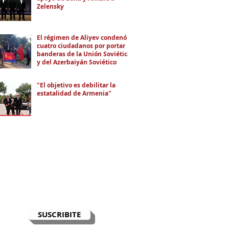
Zelensky
El régimen de Aliyev condenó a
cuatro ciudadanos por portar
banderas de la Unión Soviética
y del Azerbaiyán Soviético
"El objetivo es debilitar la
estatalidad de Armenia"
RECIBÍ EL NEWSLETTER
Te escribimos correos una vez por
semana para informarte sobre las
noticias de la comunidad, Armenia
y el Cáucaso con contexto y
análisis.
SUSCRIBITE