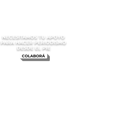
NECESITAMOS TU APOYO
PARA HACER PERIODISMO
DESDE EL PIE
COLABORÁ