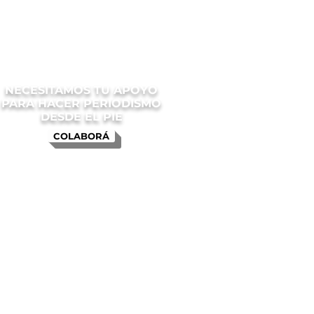
NECESITAMOS TU APOYO
PARA HACER PERIODISMO
DESDE EL PIE
COLABORÁ