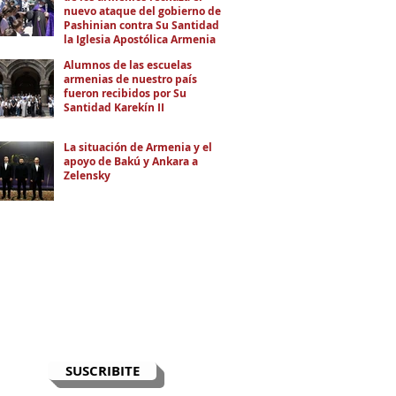
nuevo ataque del gobierno de
Pashinian contra Su Santidad y
la Iglesia Apostólica Armenia
Alumnos de las escuelas
armenias de nuestro país
fueron recibidos por Su
Santidad Karekín II
La situación de Armenia y el
apoyo de Bakú y Ankara a
Zelensky
RECIBÍ EL NEWSLETTER
Te escribimos correos una vez por
semana para informarte sobre las
noticias de la comunidad, Armenia
y el Cáucaso con contexto y
análisis.
SUSCRIBITE