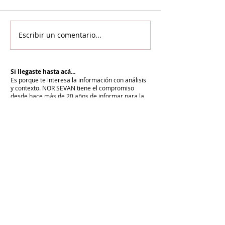
Escribir un comentario...
Si llegaste hasta acá...
Es porque te interesa la información con análisis
y contexto.
NOR SEVAN tiene el compromiso
desde hace más de 20 años de informar para la
paz y cuenta con vos para renovarlo cada día.
Unite a NOR SEVAN
eNTRADAS MÁS RECIENTES
La armenidad junto a Su Santidad
Karekín II y en defensa de la Iglesia
Apostólica Armenia
"Hoy es un día de vergüenza nacional"