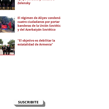
Zelensky
El régimen de Aliyev condenó a
cuatro ciudadanos por portar
banderas de la Unión Soviética
y del Azerbaiyán Soviético
"El objetivo es debilitar la
estatalidad de Armenia"
RECIBÍ EL NEWSLETTER
Te escribimos correos una vez por
semana para informarte sobre las
noticias de la comunidad, Armenia
y el Cáucaso con contexto y
análisis.
SUSCRIBITE