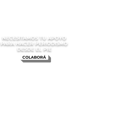
NECESITAMOS TU APOYO
PARA HACER PERIODISMO
DESDE EL PIE
COLABORÁ