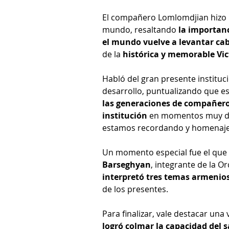
El compañero Lomlomdjian hizo ref
mundo, resaltando 
la importanc
el mundo vuelve a levantar cab
de la 
histórica y memorable Vict
Habló del gran presente instituci
desarrollo, puntualizando que es
las generaciones de compañer
institución
 en momentos muy difí
estamos recordando y homenaj
Un momento especial fue el que 
Barseghyan
, integrante de la O
interpretó tres temas armenio
de los presentes.
Para finalizar, vale destacar una 
logró colmar la capacidad del 