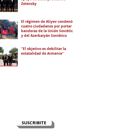
Zelensky
El régimen de Aliyev condenó a
cuatro ciudadanos por portar
banderas de la Unión Soviética
y del Azerbaiyán Soviético
"El objetivo es debilitar la
estatalidad de Armenia"
RECIBÍ EL NEWSLETTER
Te escribimos correos una vez por
semana para informarte sobre las
noticias de la comunidad, Armenia
y el Cáucaso con contexto y
análisis.
SUSCRIBITE