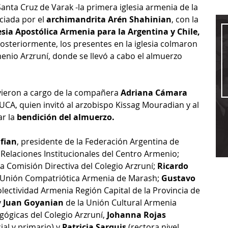
Santa Cruz de Varak -la primera iglesia armenia de la 
ciada por el 
archimandrita Arén Shahinian
, con la 
esia Apostólica Armenia para la Argentina y Chile, 
Posteriormente, los presentes en la iglesia colmaron 
menio Arzruní, donde se llevó a cabo el almuerzo 
vieron a cargo de la compañera 
Adriana Cámara 
 UCA, quien invitó al arzobispo Kissag Mouradian y al 
r la 
bendición del almuerzo.
fian
, presidente de la Federación Argentina de 
Relaciones Institucionales del Centro Armenio; 
la Comisión Directiva del Colegio Arzruní; 
Ricardo 
a Unión Compatriótica Armenia de Marash; 
Gustavo 
olectividad Armenia Región Capital de la Provincia de 
y 
Juan Goyanian
 de la Unión Cultural Armenia 
ógicas del Colegio Arzruní,
 Johanna Rojas 
cial y primario) y 
Patricia Sarquis
 (rectora nivel 