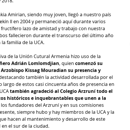
 2018. 
kia Amirian, siendo muy joven, llegó a nuestro país 
ín II en 2004 y permaneció aquí durante varios 
fructífero lazo de amistad y trabajo con nuestra 
bos fallecieron durante el transcurso del último año 
la familia de la UCA.
va de la Unión Cutural Armenia hizo uso de la 
ñero Adrián Lomlomdjian
, quien 
comenzó su 
 Arzobispo Kissag Mouradian su presencia y 
 destacando también la actividad desarrollada por el 
o largo de estos casi cincuenta años de presencia en 
 UCA 
también agradeció al Colegio Arzruní todo el 
zos históricos e inquebrantables que unen a la 
e los fundadores del Arzruní y en sus comisiones 
resente, siempre hubo y hay miembros de la UCA y la 
que hacen al mantenimiento y desarrollo de este 
n el sur de la ciudad.