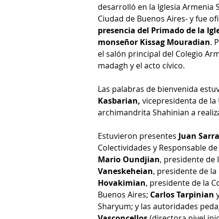
desarrolló en la Iglesia Armenia 
Ciudad de Buenos Aires- y fue ofi
presencia del Primado de la Igl
monseñor Kissag Mouradian
. 
el salón principal del Colegio Ar
madagh y el acto cívico.
Las palabras de bienvenida estu
Kasbarian,
 vicepresidenta de la
archimandrita Shahinian a realiza
Estuvieron presentes 
Juan Sarra
Colectividades y Responsable de 
Mario Oundjian
, presidente de 
Vaneskeheian
, presidente de l
Hovakimian
, presidente de la C
Buenos Aires; 
Carlos Tarpinian
 
Sharyum; y las autoridades pedag
Vasconcellos 
(directora nivel ini