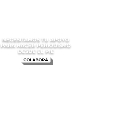
NECESITAMOS TU APOYO
PARA HACER PERIODISMO
DESDE EL PIE
COLABORÁ