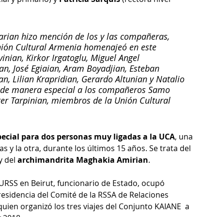
rian hizo mención de los y las compañeras, 
Unión Cultural Armenia homenajeó en este 
inian, Kirkor Irgatoglu, Miguel Angel 
n, José Egiaian, Aram Boyadjian, Esteban 
an, Lilian Krapridian, Gerardo Altunian y Natalio 
ó de manera especial a los compañeros Samo 
ster Tarpinian, miembros de la Unión Cultural 
cial para dos personas muy ligadas a la UCA
, una 
s y la otra, durante los últimos 15 años. Se trata del 
y del 
archimandrita Maghakia Amirian
.
URSS en Beirut, funcionario de Estado, ocupó 
esidencia del Comité de la RSSA de Relaciones 
quien organizó los tres viajes del Conjunto KAIANE  a 