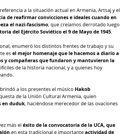
erencia a la situación actual en Armenia, Artsaj y el 
ia de reafirmar convicciones e ideales cuando en 
eza el nazi-fascismo
, que creíamos derrotado luego 
oria del Ejército Soviético el 9 de Mayo de 1945
.
onal, enumeró los distintos frentes de trabajo y su 
te es 
el mejor homenaje que le hacemos a diario a 
os y compañeras que fundaron y mantuvieron la 
ciles de la historia nacional, y a quienes hoy 
eando.
brindó a los presentes el músico 
Hakob 
rquesta de la Unión Cultural Armenia, quien 
s en duduk
, haciéndose merecedor de las ovaciones 
vez más el 
éxito de la convocatoria de la UCA, que 
salón
 en esta tradicional e importante 
actividad de 