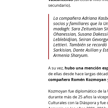
secundario).
La compañera Adriana Kasba
socios y familiares que la 
madagh: Sara Zeituntsian Siv
Ohanessian, Susana Dakessia
Leblebidjian, Seiran Gevorgy
Lettieri. También se record
Sarkisian, Dante Asilian y E
Armenia Sharyum.
A su vez, 
hubo una mención espe
de ellas desde hace largas década
compañero Romén Kozmoyan
 
Kozmoyan fue diplomático de la 
durante más de 25 años la vicepr
Culturales con la Diáspora y fue 