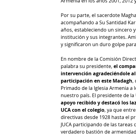
Armenia en los años 2001, 2012 y
Por su parte, el sacerdote Magha
acompañando a Su Santidad Karek
años, estableciendo un sincero y 
institución y sus integrantes. Am
y significaron un duro golpe para 
En nombre de la Comisión Directi
palabra su presidente, 
el compa
intervención agradeciéndole al
participación en este Madagh
,
Primado de la Iglesia Armenia a l
nuestro país. El presidente de la
apoyo recibido y destacó los la
UCA con el colegio
, ya que entr
directivas desde 1928 hasta el p
JUCA participando de las tareas 
verdadero bastión de armenidad e