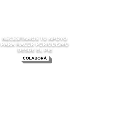
NECESITAMOS TU APOYO
PARA HACER PERIODISMO
DESDE EL PIE
COLABORÁ