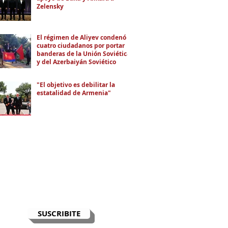
Zelensky
El régimen de Aliyev condenó a
cuatro ciudadanos por portar
banderas de la Unión Soviética
y del Azerbaiyán Soviético
"El objetivo es debilitar la
estatalidad de Armenia"
RECIBÍ EL NEWSLETTER
Te escribimos correos una vez por
semana para informarte sobre las
noticias de la comunidad, Armenia
y el Cáucaso con contexto y
análisis.
SUSCRIBITE