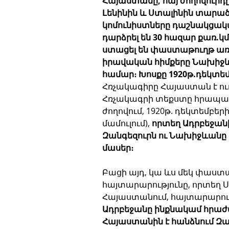
Հայաստանը, հայ ժողովուրդը 
Լենինին և Ստալինին տարածքա
կոմունիստները դաշնակցակ
դարձրել են 30 հազար քառ.կմ,
ստացել են փաստաթուղթ առան
իրավական հիմքերը Նախիջև
համար։
Խոսքը 1920թ.դեկտեմ
Հռչակագիրը Հայաստան է ուղա
Հռչակագրի տեքստը հրապարա
ժողովում, 1920թ. դեկտեմբե
մամուլում), 
որտեղ Ադրբեջան
Զանգեզուրն ու Նախիջևանը 
մասեր։
Բացի այդ, կա ևս մեկ փաստա
հայտարարությունը, որտեղ Ս
Հայաստանում, հայտարարում 
Ադրբեջանը ինքնակամ հրաժար
Հայաստանին է հանձնում Զա