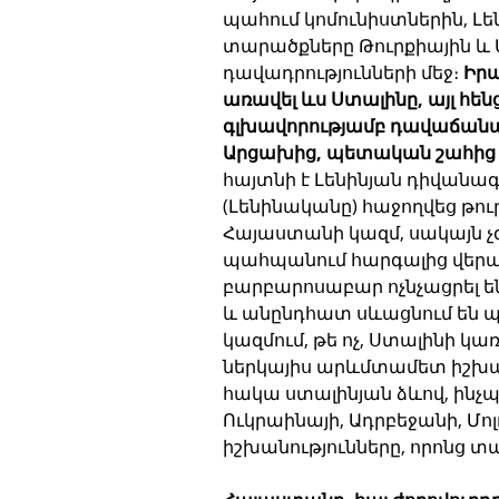
պահում կոմունիստներին, Լե
տարածքները Թուրքիային և 
դավադրությունների մեջ։ 
Իրա
առավել ևս Ստալինը, այլ հե
գլխավորությամբ դավաճանա
Արցախից, պետական շահից ո
հայտնի է Լենինյան դիվանագ
(Լենինականը) հաջողվեց թո
Հայաստանի կազմ, սակայն չգ
պահպանում հարգալից վերա
բարբարոսաբար ոչնչացրել ե
և անընդհատ սևացնում են պ
կազմում, թե ոչ, Ստալինի կա
ներկայիս արևմտամետ իշխանո
հակա ստալինյան ձևով, ինչպ
Ուկրաինայի, Ադրբեջանի, Մ
իշխանությունները, որոնց տ