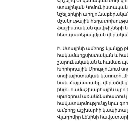
Հիշելով Սովետական ժողովր
ստալինյան Կոմունիստական կ
նշել երկրի արդյունաբերակա
մշակութային հեղափոխությ
ֆաշիստական զավթիչների 
հետպատերազմյան վերական
Ի. Ստալինի ամբողջ կյանքը 
հակամարքսիստական և հակալ
շարունակական և համառ պայ
Խորհրդային Միությունում ս
սոցիալիստական կառուցումից
նաև Հայաստանը, վերածվեց 
ինչու համաշխարհային պրո
սրտերում առանձնահատուկ տ
հավատարմությունը նրա գոր
ամբողջ աշխարհի կապիտալիս
Վլադիմիր Լենինի հավատար