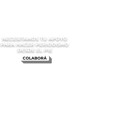
NECESITAMOS TU APOYO
PARA HACER PERIODISMO
DESDE EL PIE
COLABORÁ