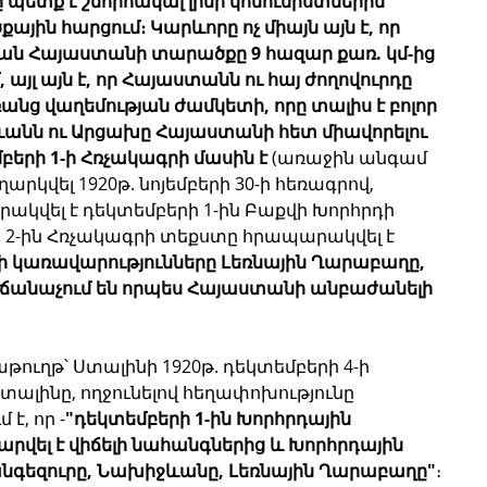
պետք է շնորհակալ լինի կոմունիստներին՝ 
յին հարցում։ Կարևորը ոչ միայն այն է, որ 
ան Հայաստանի տարածքը 9 հազար քառ. կմ-ից 
 այլ այն է, որ Հայաստանն ու հայ ժողովուրդը 
ց վաղեմության ժամկետի, որը տալիս է բոլոր 
անն ու Արցախը Հայաստանի հետ միավորելու 
բերի 1-ի Հռչակագրի մասին է
 (առաջին անգամ 
րկվել 1920թ. նոյեմբերի 30-ի հեռագրով, 
կվել է դեկտեմբերի 1-ին Բաքվի Խորհրդի 
րի 2-ին Հռչակագրի տեքստը հրապարակվել է 
ի կառավարությունները Լեռնային Ղարաբաղը, 
ճանաչում են որպես Հայաստանի անբաժանելի 
թուղթ՝ Ստալինի 1920թ. դեկտեմբերի 4-ի 
տալինը, ողջունելով հեղափոխությունը 
է, որ -
"դեկտեմբերի 1-ին Խորհրդային 
վել է վիճելի նահանգներից և Խորհրդային 
նգեզուրը, Նախիջևանը, Լեռնային Ղարաբաղը"
։