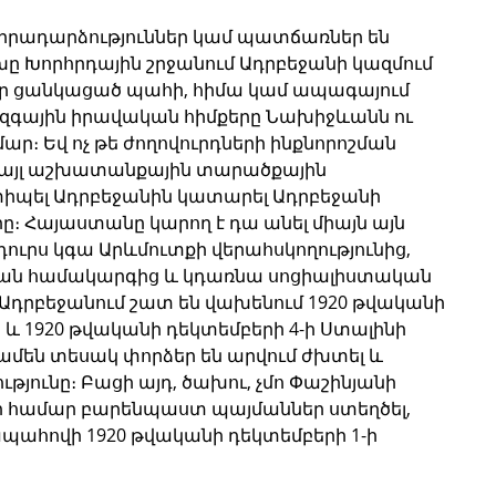
նչ իրադարձություններ կամ պատճառներ են 
ը Խորհրդային շրջանում Ադրբեջանի կազմում 
է, որ ցանկացած պահի, հիմա կամ ապագայում 
ազգային իրավական հիմքերը Նախիջևանն ու 
ր։ Եվ ոչ թե ժողովուրդների ինքնորոշման 
այլ աշխատանքային տարածքային 
տիպել Ադրբեջանին կատարել Ադրբեջանի 
։ Հայաստանը կարող է դա անել միայն այն 
ւրս կգա Արևմուտքի վերահսկողությունից, 
ան համակարգից և կդառնա սոցիալիստական 
ս Ադրբեջանում շատ են վախենում 1920 թվականի 
 և 1920 թվականի դեկտեմբերի 4-ի Ստալինի 
ամեն տեսակ փորձեր են արվում ժխտել և 
յունը։ Բացի այդ, ծախու, չմո Փաշինյանի 
իր համար բարենպաստ պայմաններ ստեղծել, 
պահովի 1920 թվականի դեկտեմբերի 1-ի 