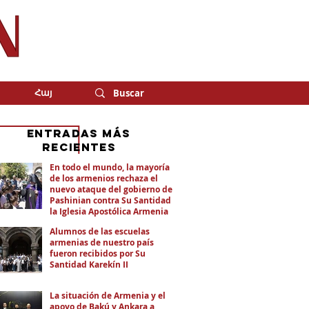
Հայ
eNTRADAS MÁS
RECIENTES
En todo el mundo, la mayoría
de los armenios rechaza el
nuevo ataque del gobierno de
Pashinian contra Su Santidad y
la Iglesia Apostólica Armenia
Alumnos de las escuelas
armenias de nuestro país
fueron recibidos por Su
Santidad Karekín II
La situación de Armenia y el
apoyo de Bakú y Ankara a