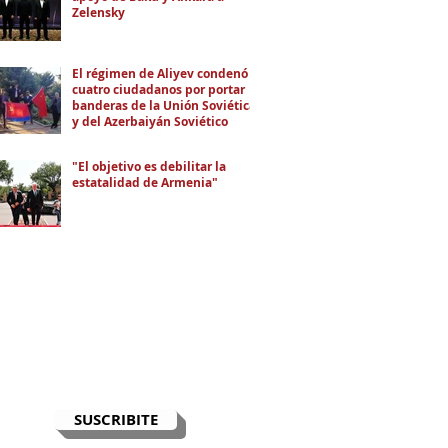
Zelensky
El régimen de Aliyev condenó a
cuatro ciudadanos por portar
banderas de la Unión Soviética
y del Azerbaiyán Soviético
"El objetivo es debilitar la
estatalidad de Armenia"
RECIBÍ EL NEWSLETTER
Te escribimos correos una vez por
semana para informarte sobre las
noticias de la comunidad, Armenia
y el Cáucaso con contexto y
análisis.
SUSCRIBITE