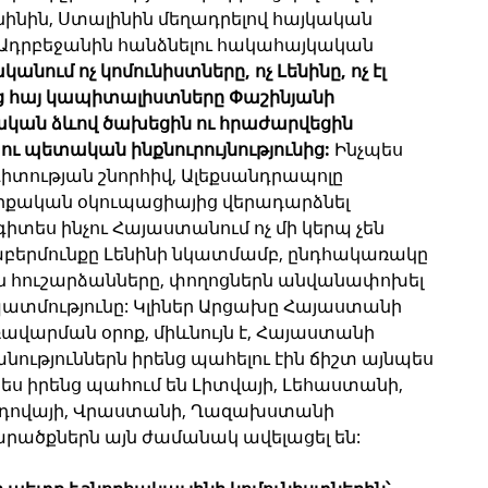
նինին, Ստալինին մեղադրելով հայկական 
Ադրբեջանին հանձնելու հակահայկական 
կանում ոչ կոմունիստները, ոչ Լենինը, ոչ էլ 
նց հայ կապիտալիստները Փաշինյանի 
կան ձևով ծախեցին ու հրաժարվեցին 
ւ պետական ինքնուրույնությունից:
 Ինչպես 
իտության շնորհիվ, Ալեքսանդրապոլը 
ւրքական օկուպացիայից վերադարձնել 
իտես ինչու Հայաստանում ոչ մի կերպ չեն 
բերմունքը Լենինի նկատմամբ, ընդհակառակը 
ն հուշարձանները, փողոցներն անվանափոխել 
ատմությունը: Կլիներ Արցախը Հայաստանի 
ռավարման օրոք, միևնույն է, Հայաստանի 
ւթյուններն իրենց պահելու էին ճիշտ այնպես 
ես իրենց պահում են Լիտվայի, Լեհաստանի, 
ոլդովայի, Վրաստանի, Ղազախստանի 
արածքներն այն ժամանակ ավելացել են: