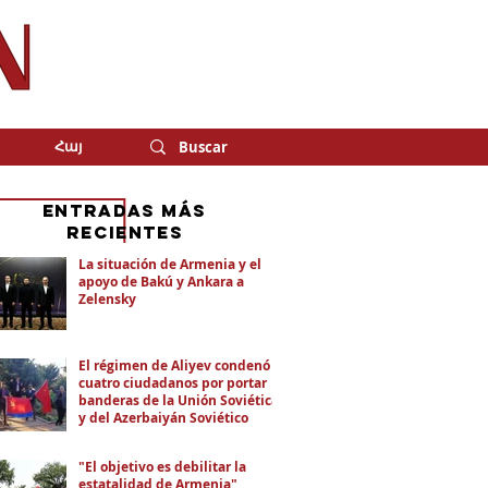
Հայ
eNTRADAS MÁS
RECIENTES
La situación de Armenia y el
apoyo de Bakú y Ankara a
Zelensky
El régimen de Aliyev condenó a
cuatro ciudadanos por portar
banderas de la Unión Soviética
y del Azerbaiyán Soviético
"El objetivo es debilitar la
estatalidad de Armenia"