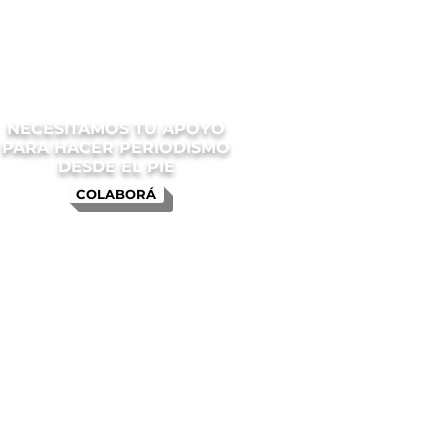
NECESITAMOS TU APOYO
PARA HACER PERIODISMO
DESDE EL PIE
COLABORÁ