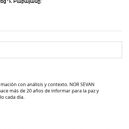
եց Դ. Բաբայանը
:
ormación con análisis y contexto.
NOR SEVAN
ace más de 20 años de informar para la paz y
o cada día.