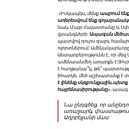
 «Իսկապես, մենք 
ապրում ե
առերեսվում ենք գոյաբանա
նաև Մայր Հայաստանը և Սփյ
վտանգների: 
Ապագան մեծապ
պատվով դուրս գալու համար
ոլորտներում: Ամենակարևորը
Անտարբերությունն է, որ մեզ կ
ամենաանմեղ արարքն է:Յուրա
է հաղթանա՞կ, թե՞ պարտությո
իհարկե, մեծ աշխատանք է տա
է լինենք սկզբունքային,պետ
հայրենասիրությանը
»,-ասա
Նա ընդգծեց, որ անընդու
առաջարկ, փաստաթուղթ
Ադրբեջանի մաս: