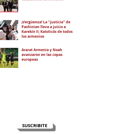
¡Vergüenza! La "justicia" de
Pashinian lleva a juicio a
Karekín II, Katolicós de todos
los armenios
Ararat Armenia y Noah
avanzaron en las copas
europeas
RECIBÍ EL NEWSLETTER
Te escribimos correos una vez por
semana para informarte sobre las
noticias de la comunidad, Armenia
y el Cáucaso con contexto y
análisis.
SUSCRIBITE