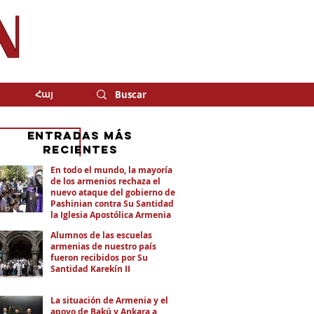
Հայ
eNTRADAS MÁS
RECIENTES
En todo el mundo, la mayoría
de los armenios rechaza el
nuevo ataque del gobierno de
Pashinian contra Su Santidad y
la Iglesia Apostólica Armenia
Alumnos de las escuelas
armenias de nuestro país
fueron recibidos por Su
Santidad Karekín II
La situación de Armenia y el
apoyo de Bakú y Ankara a