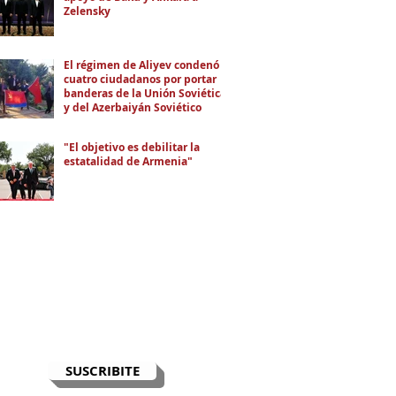
Zelensky
El régimen de Aliyev condenó a
cuatro ciudadanos por portar
banderas de la Unión Soviética
y del Azerbaiyán Soviético
"El objetivo es debilitar la
estatalidad de Armenia"
RECIBÍ EL NEWSLETTER
Te escribimos correos una vez por
semana para informarte sobre las
noticias de la comunidad, Armenia
y el Cáucaso con contexto y
análisis.
SUSCRIBITE