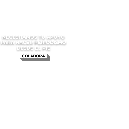
NECESITAMOS TU APOYO
PARA HACER PERIODISMO
DESDE EL PIE
COLABORÁ