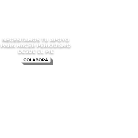
NECESITAMOS TU APOYO
PARA HACER PERIODISMO
DESDE EL PIE
COLABORÁ