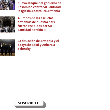
nuevo ataque del gobierno de
Pashinian contra Su Santidad y
la Iglesia Apostólica Armenia
Alumnos de las escuelas
armenias de nuestro país
fueron recibidos por Su
Santidad Karekín II
La situación de Armenia y el
apoyo de Bakú y Ankara a
Zelensky
RECIBÍ EL NEWSLETTER
Te escribimos correos una vez por
semana para informarte sobre las
noticias de la comunidad, Armenia
y el Cáucaso con contexto y
análisis.
SUSCRIBITE