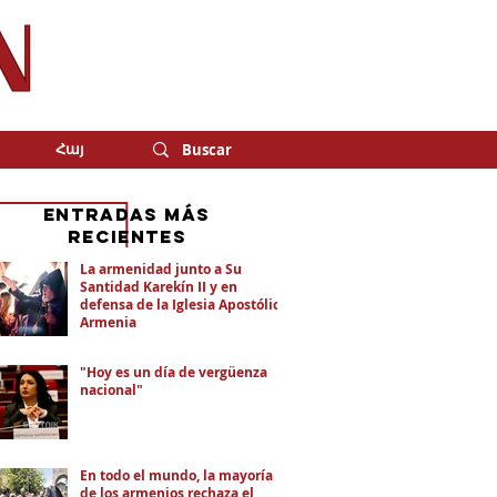
Հայ
eNTRADAS MÁS
RECIENTES
La armenidad junto a Su
Santidad Karekín II y en
defensa de la Iglesia Apostólica
Armenia
"Hoy es un día de vergüenza
nacional"
En todo el mundo, la mayoría
de los armenios rechaza el