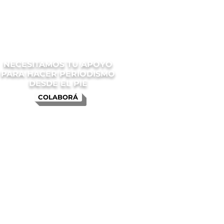
NECESITAMOS TU APOYO
PARA HACER PERIODISMO
DESDE EL PIE
COLABORÁ