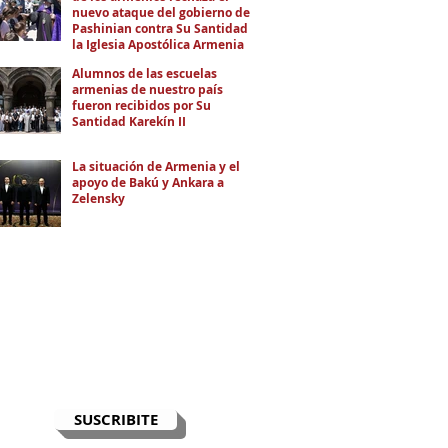
nuevo ataque del gobierno de
Pashinian contra Su Santidad y
la Iglesia Apostólica Armenia
Alumnos de las escuelas
armenias de nuestro país
fueron recibidos por Su
Santidad Karekín II
La situación de Armenia y el
apoyo de Bakú y Ankara a
Zelensky
RECIBÍ EL NEWSLETTER
Te escribimos correos una vez por
semana para informarte sobre las
noticias de la comunidad, Armenia
y el Cáucaso con contexto y
análisis.
SUSCRIBITE