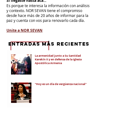
Si llegaste hasta acá...
Es porque te interesa la información con análisis
y contexto.
NOR SEVAN tiene el compromiso
desde hace más de 20 años de informar para la
paz y cuenta con vos para renovarlo cada día.
Unite a NOR SEVAN
eNTRADAS MÁS RECIENTES
La armenidad junto a Su Santidad
Karekín II y en defensa de la Iglesia
Apostólica Armenia
"Hoy es un día de vergüenza nacional"
En todo el mundo, la mayoría de los
armenios rechaza el nuevo ataque del
gobierno de Pashinian contra Su
Santidad y la Iglesia Apostólica Armenia