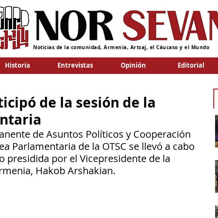
Noticias de la comunidad, Armenia, Artsaj, el Cáucaso y el Mundo
Historia
Entrevistas
Opinión
Editorial
cipó de la sesión de la
ntaria
anente de Asuntos Políticos y Cooperación 
ea Parlamentaria de la OTSC se llevó a cabo 
 presidida por el Vicepresidente de la 
rmenia, Hakob Arshakian.