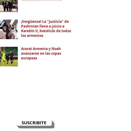
¡Vergüenza! La "justicia" de
Pashinian lleva a juicio a
Karekín II, Katolicós de todos
los armenios
Ararat Armenia y Noah
avanzaron en las copas
europeas
RECIBÍ EL NEWSLETTER
Te escribimos correos una vez por
semana para informarte sobre las
noticias de la comunidad, Armenia
y el Cáucaso con contexto y
análisis.
SUSCRIBITE