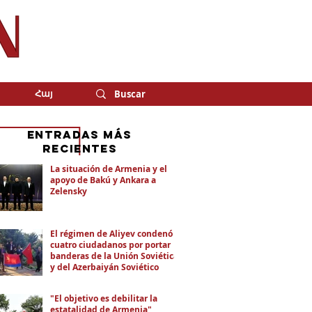
Հայ
eNTRADAS MÁS
RECIENTES
La situación de Armenia y el
apoyo de Bakú y Ankara a
Zelensky
El régimen de Aliyev condenó a
cuatro ciudadanos por portar
banderas de la Unión Soviética
y del Azerbaiyán Soviético
"El objetivo es debilitar la
estatalidad de Armenia"