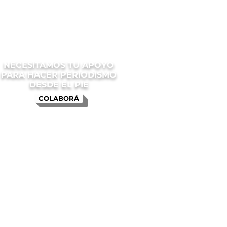
NECESITAMOS TU APOYO
PARA HACER PERIODISMO
DESDE EL PIE
COLABORÁ