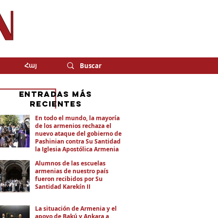
Հայ
eNTRADAS MÁS
RECIENTES
En todo el mundo, la mayoría
de los armenios rechaza el
nuevo ataque del gobierno de
Pashinian contra Su Santidad y
la Iglesia Apostólica Armenia
Alumnos de las escuelas
armenias de nuestro país
fueron recibidos por Su
Santidad Karekín II
La situación de Armenia y el
apoyo de Bakú y Ankara a