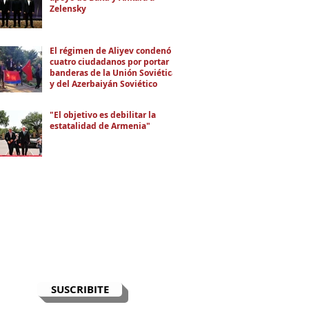
Zelensky
El régimen de Aliyev condenó a
cuatro ciudadanos por portar
banderas de la Unión Soviética
y del Azerbaiyán Soviético
"El objetivo es debilitar la
estatalidad de Armenia"
RECIBÍ EL NEWSLETTER
Te escribimos correos una vez por
semana para informarte sobre las
noticias de la comunidad, Armenia
y el Cáucaso con contexto y
análisis.
SUSCRIBITE