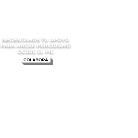
NECESITAMOS TU APOYO
PARA HACER PERIODISMO
DESDE EL PIE
COLABORÁ