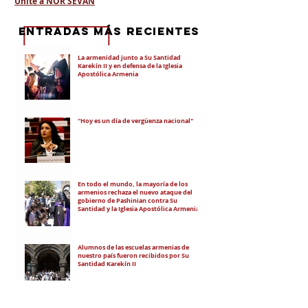
Unite a NOR SEVAN
eNTRADAS MÁS RECIENTES
La armenidad junto a Su Santidad
Karekín II y en defensa de la Iglesia
Apostólica Armenia
"Hoy es un día de vergüenza nacional"
En todo el mundo, la mayoría de los
armenios rechaza el nuevo ataque del
gobierno de Pashinian contra Su
Santidad y la Iglesia Apostólica Armenia
Alumnos de las escuelas armenias de
nuestro país fueron recibidos por Su
Santidad Karekín II