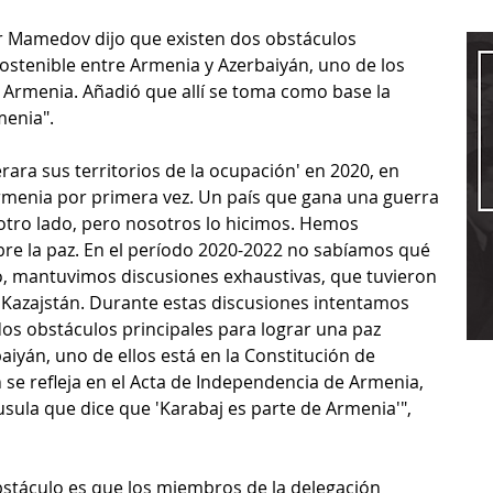
ur Mamedov dijo que existen dos obstáculos 
sostenible entre Armenia y Azerbaiyán, uno de los 
e Armenia. Añadió que allí se toma como base la 
menia".
ara sus territorios de la ocupación' en 2020, en 
rmenia por primera vez. Un país que gana una guerra 
otro lado, pero nosotros lo hicimos. Hemos 
re la paz. En el período 2020-2022 no sabíamos qué 
, mantuvimos discusiones exhaustivas, que tuvieron 
 Kazajstán. Durante estas discusiones intentamos 
dos obstáculos principales para lograr una paz 
iyán, uno de ellos está en la Constitución de 
se refleja en el Acta de Independencia de Armenia, 
ula que dice que 'Karabaj es parte de Armenia'", 
táculo es que los miembros de la delegación 