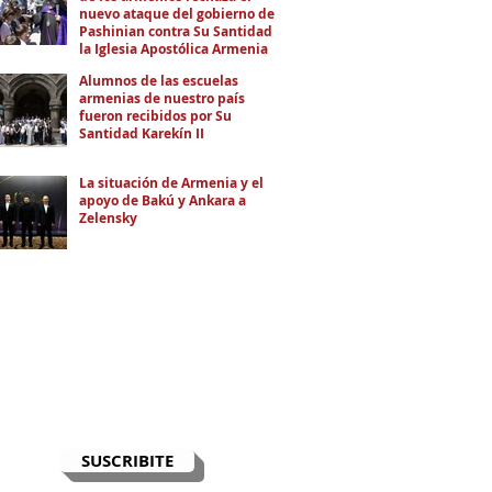
nuevo ataque del gobierno de
Pashinian contra Su Santidad y
la Iglesia Apostólica Armenia
Alumnos de las escuelas
armenias de nuestro país
fueron recibidos por Su
Santidad Karekín II
La situación de Armenia y el
apoyo de Bakú y Ankara a
Zelensky
RECIBÍ EL NEWSLETTER
Te escribimos correos una vez por
semana para informarte sobre las
noticias de la comunidad, Armenia
y el Cáucaso con contexto y
análisis.
SUSCRIBITE