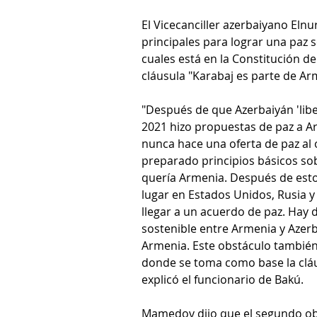
El Vicecanciller azerbaiyano Eln
principales para lograr una paz 
cuales está en la Constitución d
cláusula "Karabaj es parte de Ar
"Después de que Azerbaiyán 'liber
2021 hizo propuestas de paz a A
nunca hace una oferta de paz al 
preparado principios básicos sob
quería Armenia. Después de esto
lugar en Estados Unidos, Rusia y
llegar a un acuerdo de paz. Hay 
sostenible entre Armenia y Azerba
Armenia. Este obstáculo también 
donde se toma como base la cláus
explicó el funcionario de Bakú.
Mamedov dijo que el segundo obs