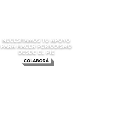
NECESITAMOS TU APOYO
PARA HACER PERIODISMO
DESDE EL PIE
COLABORÁ