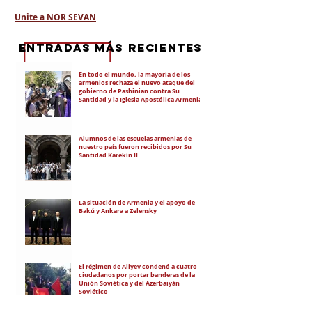
Unite a NOR SEVAN
eNTRADAS MÁS RECIENTES
En todo el mundo, la mayoría de los
armenios rechaza el nuevo ataque del
gobierno de Pashinian contra Su
Santidad y la Iglesia Apostólica Armenia
Alumnos de las escuelas armenias de
nuestro país fueron recibidos por Su
Santidad Karekín II
La situación de Armenia y el apoyo de
Bakú y Ankara a Zelensky
El régimen de Aliyev condenó a cuatro
ciudadanos por portar banderas de la
Unión Soviética y del Azerbaiyán
Soviético