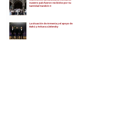
nuestro país fueron recibidos por Su
Santidad Karekín II
La situación de Armenia y el apoyo de
Bakú y Ankara a Zelensky
El régimen de Aliyev condenó a cuatro
ciudadanos por portar banderas de la
Unión Soviética y del Azerbaiyán
Soviético
"El objetivo es debilitar la estatalidad de
Armenia"
RECIBÍ EL NEWSLETTER
Te escribimos correos una vez por