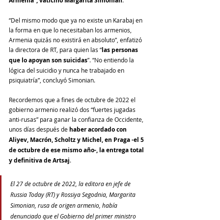
Armenia”, vaticinó Margarita Simonian
“Del mismo modo que ya no existe un Karabaj en 
la forma en que lo necesitaban los armenios, 
Armenia quizás no existirá en absoluto”, enfatizó 
la directora de RT, para quien las “
las personas 
que lo apoyan son suicidas
”. “No entiendo la 
lógica del suicidio y nunca he trabajado en 
psiquiatría”, concluyó Simonian.
Recordemos que a fines de octubre de 2022 el 
gobierno armenio realizó dos “fuertes jugadas 
anti-rusas” para ganar la confianza de Occidente, 
unos días después de 
haber acordado con 
Aliyev, Macrón, Scholtz y Michel, en Praga -el 5 
de octubre de ese mismo año-, la entrega total 
y definitiva de Artsaj
.
El 27 de octubre de 2022, la editora en jefe de 
Russia Today (RT) y Rossiya Segodnia, Margarita 
Simonian, rusa de origen armenio, había 
denunciado que el Gobierno del primer ministro 