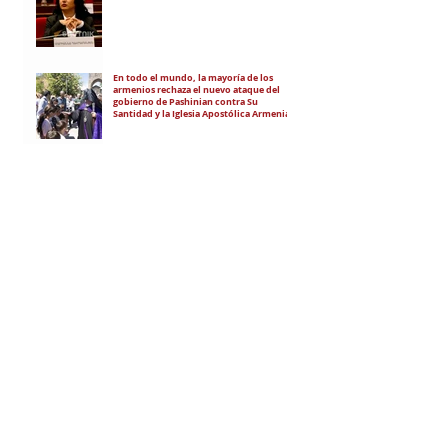
En todo el mundo, la mayoría de los
armenios rechaza el nuevo ataque del
gobierno de Pashinian contra Su
Santidad y la Iglesia Apostólica Armenia
Alumnos de las escuelas armenias de
nuestro país fueron recibidos por Su
Santidad Karekín II
La situación de Armenia y el apoyo de
Bakú y Ankara a Zelensky
RECIBÍ EL NEWSLETTER
Te escribimos correos una vez por
semana para informarte sobre las