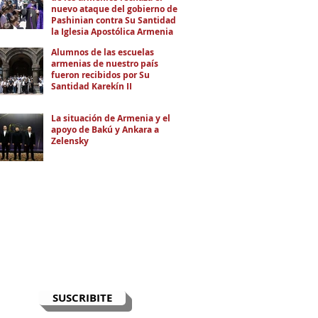
nuevo ataque del gobierno de
Pashinian contra Su Santidad y
la Iglesia Apostólica Armenia
Alumnos de las escuelas
armenias de nuestro país
fueron recibidos por Su
Santidad Karekín II
La situación de Armenia y el
apoyo de Bakú y Ankara a
Zelensky
RECIBÍ EL NEWSLETTER
Te escribimos correos una vez por
semana para informarte sobre las
noticias de la comunidad, Armenia
y el Cáucaso con contexto y
análisis.
SUSCRIBITE