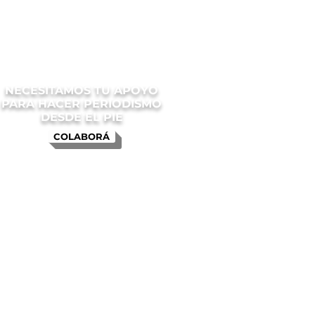
NECESITAMOS TU APOYO
PARA HACER PERIODISMO
DESDE EL PIE
COLABORÁ