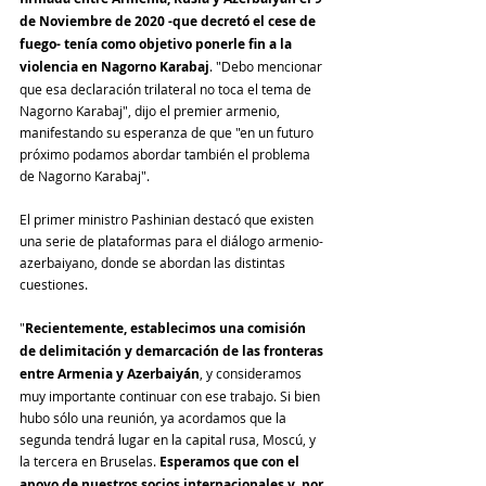
de Noviembre de 2020 -que decretó el cese de 
fuego- tenía como objetivo ponerle fin a la 
violencia en Nagorno Karabaj
. "Debo mencionar 
que esa declaración trilateral no toca el tema de 
Nagorno Karabaj", dijo el premier armenio, 
manifestando su esperanza de que "en un futuro 
próximo podamos abordar también el problema 
de Nagorno Karabaj".
El primer ministro Pashinian destacó que existen 
una serie de plataformas para el diálogo armenio-
azerbaiyano, donde se abordan las distintas 
cuestiones.
"
Recientemente, establecimos una comisión 
de delimitación y demarcación de las fronteras 
entre Armenia y Azerbaiyán
, y consideramos 
muy importante continuar con ese trabajo. Si bien 
hubo sólo una reunión, ya acordamos que la 
segunda tendrá lugar en la capital rusa, Moscú, y 
la tercera en Bruselas. 
Esperamos que con el 
apoyo de nuestros socios internacionales y, por 