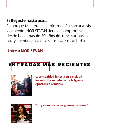
Si llegaste hasta acá...
Es porque te interesa la información con análisis
y contexto.
NOR SEVAN tiene el compromiso
desde hace más de 20 años de informar para la
paz y cuenta con vos para renovarlo cada día.
Unite a NOR SEVAN
eNTRADAS MÁS RECIENTES
La armenidad junto a Su Santidad
Karekín II y en defensa de la Iglesia
Apostólica Armenia
"Hoy es un día de vergüenza nacional"
En todo el mundo, la mayoría de los
armenios rechaza el nuevo ataque del