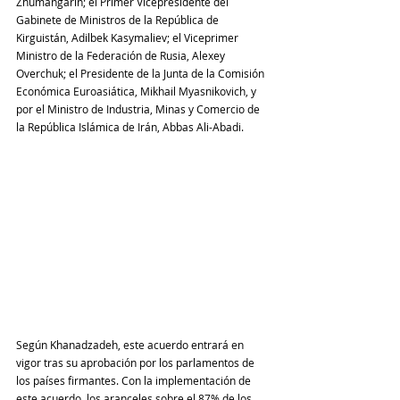
Zhumangarin; el Primer Vicepresidente del 
Gabinete de Ministros de la República de 
Kirguistán, Adilbek Kasymaliev; el Viceprimer 
Ministro de la Federación de Rusia, Alexey 
Overchuk; el Presidente de la Junta de la Comisión 
Económica Euroasiática, Mikhail Myasnikovich, y 
por el Ministro de Industria, Minas y Comercio de 
la República Islámica de Irán, Abbas Ali-Abadi.
Según Khanadzadeh, este acuerdo entrará en 
vigor tras su aprobación por los parlamentos de 
los países firmantes. Con la implementación de 
este acuerdo, los aranceles sobre el 87% de los 