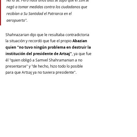
No lo sé. Pero hace unos días se supo que el SSN se 
negó a tomar medidas contra los ciudadanos que 
recibían a Su Santidad el Patriarca en el 
aeropuerto".
Shahnazarian dijo que le resultaba contradictoria 
la situación y recordó que fue el propio 
Abazian 
quien "no tuvo ningún problema en destruir la 
institución del presidente de Artsaj"
, ya que fue 
él "quien obligó a Samvel Shahramanian a no 
presentarse" y "de hecho, hizo todo lo posible 
para que Artsaj ya no tuviera presidente".