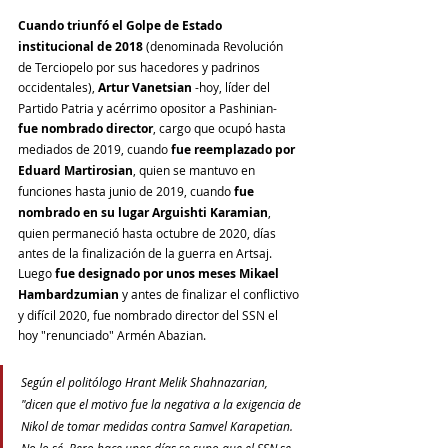
Cuando triunfó el Golpe de Estado 
institucional de 2018
 (denominada Revolución 
de Terciopelo por sus hacedores y padrinos 
occidentales), 
Artur Vanetsian
 -hoy, líder del 
Partido Patria y acérrimo opositor a Pashinian- 
fue nombrado director
, cargo que ocupó hasta 
mediados de 2019, cuando 
fue reemplazado por 
Eduard Martirosian
, quien se mantuvo en 
funciones hasta junio de 2019, cuando 
fue 
nombrado en su lugar Arguishti Karamian
, 
quien permaneció hasta octubre de 2020, días 
antes de la finalización de la guerra en Artsaj. 
Luego 
fue designado por unos meses Mikael 
Hambardzumian
 y antes de finalizar el conflictivo 
y difícil 2020, fue nombrado director del SSN el 
hoy "renunciado" Armén Abazian.
Según el politólogo Hrant Melik Shahnazarian, 
"dicen que el motivo fue la negativa a la exigencia de 
Nikol de tomar medidas contra Samvel Karapetian. 