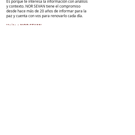
Es porque te interesa la información con análisis
y contexto.
NOR SEVAN tiene el compromiso
desde hace más de 20 años de informar para la
paz y cuenta con vos para renovarlo cada día.
Unite a NOR SEVAN
eNTRADAS MÁS RECIENTES
La armenidad junto a Su Santidad
Karekín II y en defensa de la Iglesia
Apostólica Armenia
"Hoy es un día de vergüenza nacional"
En todo el mundo, la mayoría de los
armenios rechaza el nuevo ataque del
gobierno de Pashinian contra Su
Santidad y la Iglesia Apostólica Armenia
Alumnos de las escuelas armenias de