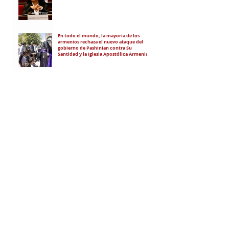
En todo el mundo, la mayoría de los
armenios rechaza el nuevo ataque del
gobierno de Pashinian contra Su
Santidad y la Iglesia Apostólica Armenia
Alumnos de las escuelas armenias de
nuestro país fueron recibidos por Su
Santidad Karekín II
La situación de Armenia y el apoyo de
Bakú y Ankara a Zelensky
RECIBÍ EL NEWSLETTER
Te escribimos correos una vez por
semana para informarte sobre las