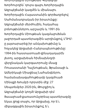
Խորհրդային Միութեան Գերագոյն 
Խորհուրդին՝ դուրս գալու Խորհրդային 
Ազրպէյճանի կազմէն և միանալու 
Խորհրդային Հայաստանին գործադրելով 
Սահմանադրական իր իրաւունքը: 
Ազրպէյճանի մերժումին, հակահայ 
բռնութիւններու արշաւին և 1991-ին 
Խորհրդային Միութեան կազմալուծման 
յաջորդած պատերազմին արդիւնքով, ԼՂԻՄ-
ը յայտարարեց իր անկախութիւնը և 
հռչակեց Արցախի Հանրապետութիւնը: 
1994-ին հաստատուած զինադադարէն 
յետոյ, արցախեան հիմնախնդրի 
վերջնական կարգաւորումը մնաց 
Ռուսաստանի Դաշնութեան, Ֆրանսայի և 
Ամերիկայի Միացեալ Նահանգներու 
համանախագահութեամբ կազմուած 
Մինսքի Խումբի ոլորտին մէջ: 27 
Սեպտեմբեր 2020-ին, Թուրքիոյ և 
Ազրպէյճանի կողմէ Արցախի դէմ 
ծաւալուած քառասունչօրեայ պատերազմը 
եկաւ ցոյց տալու, որ Արցախը, որ ե՛ւ 
միջազգային իրաւունքով, ե՛ւ 