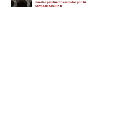
nuestro país fueron recibidos por Su
Santidad Karekín II
La situación de Armenia y el apoyo de
Bakú y Ankara a Zelensky
El régimen de Aliyev condenó a cuatro
ciudadanos por portar banderas de la
Unión Soviética y del Azerbaiyán
Soviético
"El objetivo es debilitar la estatalidad de
Armenia"
RECIBÍ EL NEWSLETTER
Te escribimos correos una vez por