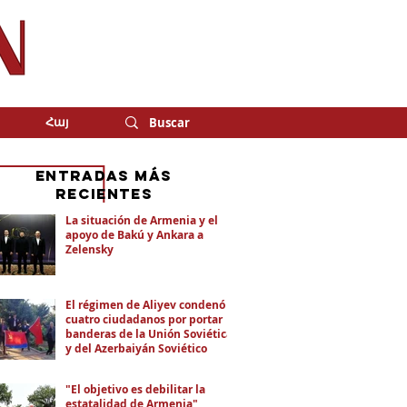
Հայ
eNTRADAS MÁS
RECIENTES
La situación de Armenia y el
apoyo de Bakú y Ankara a
Zelensky
El régimen de Aliyev condenó a
cuatro ciudadanos por portar
banderas de la Unión Soviética
y del Azerbaiyán Soviético
"El objetivo es debilitar la
estatalidad de Armenia"