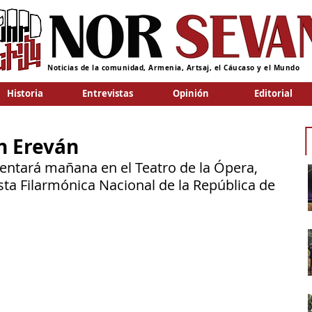
Noticias de la comunidad, Armenia, Artsaj, el Cáucaso y el Mundo
Historia
Entrevistas
Opinión
Editorial
n Ereván
sentará mañana en el Teatro de la Ópera, 
a Filarmónica Nacional de la República de 