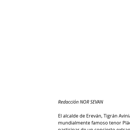
Redacción NOR SEVAN
El alcalde de Ereván, Tigrán Avini
mundialmente famoso tenor Plác
participar de un concierto extrao