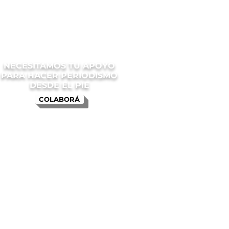
NECESITAMOS TU APOYO
PARA HACER PERIODISMO
DESDE EL PIE
COLABORÁ