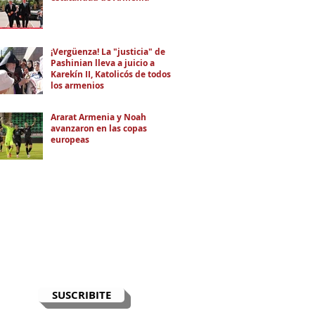
¡Vergüenza! La "justicia" de
Pashinian lleva a juicio a
Karekín II, Katolicós de todos
los armenios
Ararat Armenia y Noah
avanzaron en las copas
europeas
RECIBÍ EL NEWSLETTER
Te escribimos correos una vez por
semana para informarte sobre las
noticias de la comunidad, Armenia
y el Cáucaso con contexto y
análisis.
SUSCRIBITE