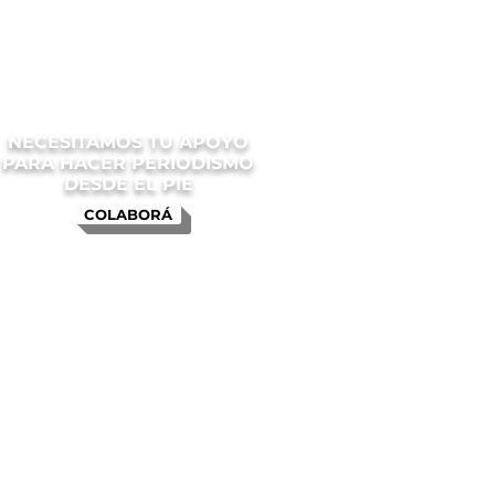
NECESITAMOS TU APOYO
PARA HACER PERIODISMO
DESDE EL PIE
COLABORÁ