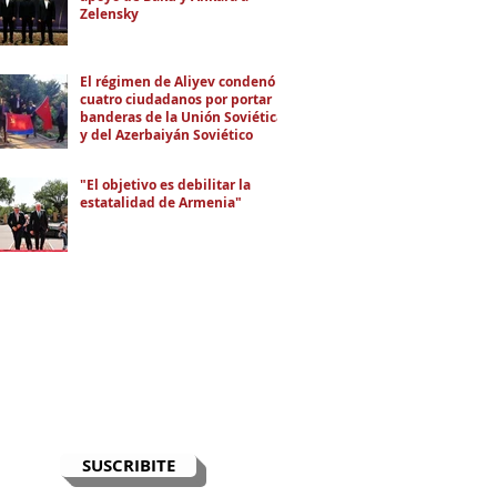
Zelensky
El régimen de Aliyev condenó a
cuatro ciudadanos por portar
banderas de la Unión Soviética
y del Azerbaiyán Soviético
"El objetivo es debilitar la
estatalidad de Armenia"
RECIBÍ EL NEWSLETTER
Te escribimos correos una vez por
semana para informarte sobre las
noticias de la comunidad, Armenia
y el Cáucaso con contexto y
análisis.
SUSCRIBITE