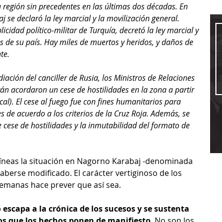
 región sin precedentes en las últimas dos décadas. En 
j se declaró la ley marcial y la movilización general. 
cidad político-militar de Turquía, decretó la ley marcial y 
s de su país. Hay miles de muertos y heridos, y daños de 
te. 
ación del canciller de Rusia, los Ministros de Relaciones 
án acordaron un cese de hostilidades en la zona a partir 
cal). El cese al fuego fue con fines humanitarios para 
s de acuerdo a los criterios de la Cruz Roja. Además, se 
cese de hostilidades y la inmutabilidad del formato de 
líneas la situación en Nagorno Karabaj -denominada 
aberse modificado. El carácter vertiginoso de los 
semanas hace prever que así sea.
o escapa a la crónica de los sucesos y se sustenta 
os que los hechos ponen de manifiesto
. No son los 