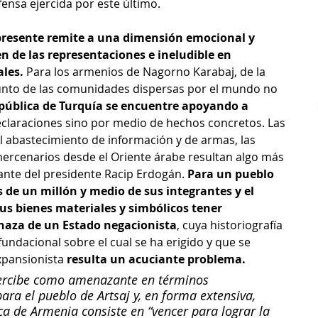
fensa ejercida por este último.
resente remite a una dimensión emocional y 
n de las representaciones e ineludible en 
ales.
 Para los armenios de Nagorno Karabaj, de la 
unto de las comunidades dispersas por el mundo no 
pública de Turquía se encuentre apoyando a 
declaraciones sino por medio de hechos concretos. Las 
l abastecimiento de información y de armas, las 
mercenarios desde el Oriente árabe resultan algo más 
ante del presidente Racip Erdogán. 
Para un pueblo 
 de un millón y medio de sus integrantes y el 
sus bienes materiales y simbólicos tener 
naza de un Estado negacionista
, cuya historiografía 
fundacional sobre el cual se ha erigido y que se 
xpansionista 
resulta un acuciante problema.
percibe como amenazante en términos 
para el pueblo de Artsaj y, en forma extensiva, 
ca de Armenia consiste en “vencer para lograr la 