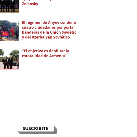
Zelensky
El régimen de Aliyev condenó a
cuatro ciudadanos por portar
banderas de la Unión Soviética
y del Azerbaiyán Soviético
"El objetivo es debilitar la
estatalidad de Armenia"
RECIBÍ EL NEWSLETTER
Te escribimos correos una vez por
semana para informarte sobre las
noticias de la comunidad, Armenia
y el Cáucaso con contexto y
análisis.
SUSCRIBITE