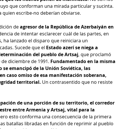
suyo que conforman una mirada particular y sucinta. 
a quien escribe-no deberían obviarse.
dición de 
agresor de la República de Azerbaiyán en 
encia de intentar esclarecer cuál de las partes, en 
, ha lanzado el disparo que reiniciara un 
cadas. Sucede que el 
Estado azerí se niega a 
determinación del pueblo de Artsaj
, que proclamó 
0 de diciembre de 1991.
 Fundamentado en la misma 
lo se emancipó de la Unión Soviética, las 
en caso omiso de esa manifestación soberana, 
gridad territorial.
 Un contrasentido que no resiste 
pación de una porción de su territorio, el corredor 
estre entre Armenia y Artsaj, vital para la 
Pero esto conforma una consecuencia de la primera 
s batallas libradas en función de reprimir al pueblo 