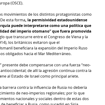
uropa (OSCE).
 los movimientos de los distintos protagonistas como 
. De esta forma
, la permisividad estadounidense 
rquía puede interpretarse como una política que 
ralidad del imperio otomano” que fuera promovida 
glo que transcurre entre el Congreso de Viena y la 
4), los británicos evitaron que el 
manlí beneficiara la expansión del Imperio Ruso 
asos obligados hacia el Mar Mediterráneo.
” presente debe compensarse con una fuerza “neo-
antioccidental; de allí la agresión continua contra la 
iene al Estado de Israel como principal ariete.
 barrera contra la influencia de Rusia no debería 
lecimiento de neo-imperios regionales; por lo que 
mientos nacionales y sociales dentro de estas dos 
 de beneficiar a Rusia, como sucedió en Siria.