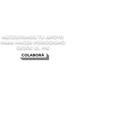
NECESITAMOS TU APOYO
PARA HACER PERIODISMO
DESDE EL PIE
COLABORÁ