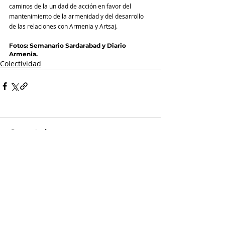
caminos de la unidad de acción en favor del 
mantenimiento de la armenidad y del desarrollo 
de las relaciones con Armenia y Artsaj.
Fotos: Semanario Sardarabad y Diario 
Armenia.
Colectividad
Comentarios
Escribir un comentario...
Si llegaste hasta acá...
Es porque te interesa la información con análisis
y contexto.
NOR SEVAN tiene el compromiso